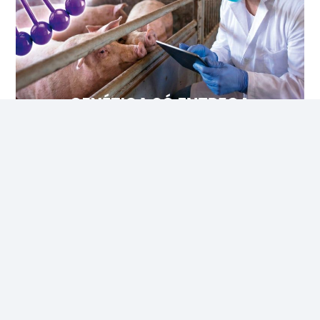
Recife (PE)
R$ 157,72
cx