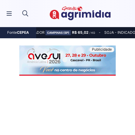
MILHO - INDICADOR
R$ 65,02
SOJA - INDICAD
Fonte
CEPEA
CAMPINAS (SP)
/ KG