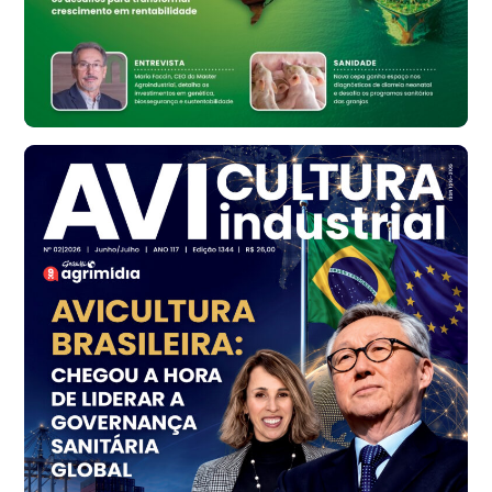
cx
Ovo Vermelho - Regional
Bastos (SP)
R$ 148,56
cx
Frango - Indicador
SP
R$ 7,16
kg
Frango - Indicador
SP
R$ 7,18
kg
Trigo Atacado - Regional
PR
R$ 1.414,46
t