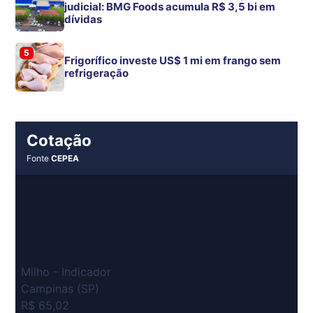
judicial: BMG Foods acumula R$ 3,5 bi em
dívidas
5
Frigorífico investe US$ 1 mi em frango sem
refrigeração
Cotação
Fonte
CEPEA
Milho - Indicador
Campinas (SP)
R$ 65,02