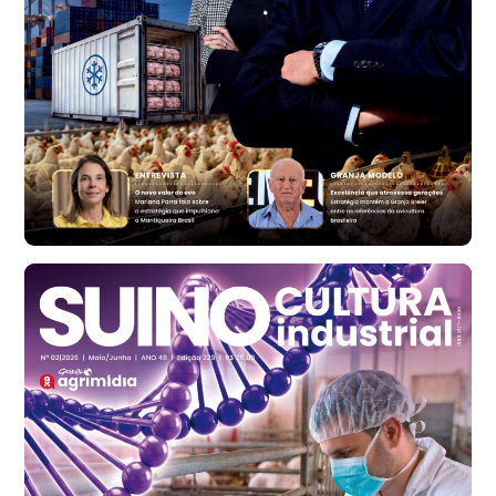
Trigo Atacado - Regional
RS
R$ 1.314,61
t
Ovo Vermelho - Regional
Vermelho
R$ 171,61
cx
Ovo Branco - Regional
Santa Maria do Jetibá (ES)
R$ 140,74
cx
Ovo Branco - Regional
Recife (PE)
R$ 147,74
cx
Ovo Vermelho - Regional