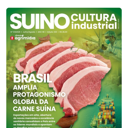
Grande São Paulo (SP)
R$ 142,87
cx
Ovo Branco - Regional
Branco
R$ 145,34
cx
Ovo Vermelho - Regional
Grande São Paulo (SP)
R$ 155,59
cx
Ovo Vermelho - Regional
Vermelho
R$ 159,31
cx
Ovo Branco - Regional
Bastos (SP)
R$ 134,42