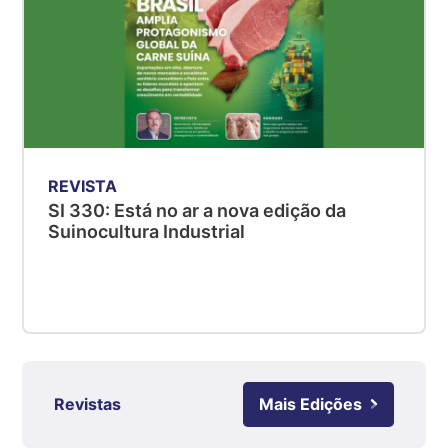
Suíno - Estadual
MG
R$ 5,04
kg
Suíno - Estadual
PR
R$ 4,51
REVISTA
kg
SI 330: Está no ar a nova edição da
Suíno - Estadual
Suinocultura Industrial
SC
R$ 4,48
kg
Suíno - Estadual
RS
R$ 4,61
kg
Revistas
Mais Edições
Ovo Branco - Regional