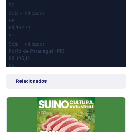
kg
Soja - Indicador
PR
R$ 137,33
kg
Soja - Indicador
Porto de Paranaguá (PR)
R$ 145,15
kg
Suíno Carcaça - Regional
Relacionados
Grande São Paulo (SP)
R$ 7,53
kg
Suíno - Estadual
SP
R$ 5,06
kg