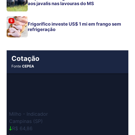
aos javalis nas lavouras do MS
5
Frigorífico investe US$ 1 mi em frango sem
refrigeração
Cotação
Fonte
CEPEA
Milho - Indicador
Campinas (SP)
R$ 64,86