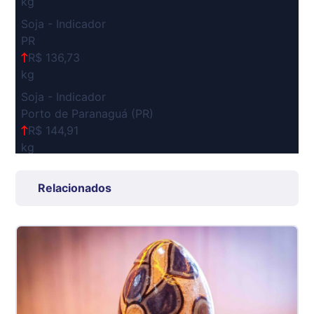
kg
Soja - Indicador
PR
R$ 136,73
kg
Soja - Indicador
Porto de Paranaguá (PR)
R$ 144,91
kg
Suíno Carcaça - Regional
Grande São Paulo (SP)
Relacionados
R$ 7,53
kg
Suíno - Estadual
SP
R$ 5,08
kg