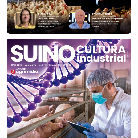
cx
Ovo Vermelho - Regional
Bastos (SP)
R$ 146,71
cx
Frango - Indicador
SP
R$ 7,13
kg
Frango - Indicador
SP
R$ 7,15
kg
Trigo Atacado - Regional
PR
R$ 1.417,12
t