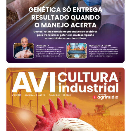
Trigo Atacado - Regional
RS
R$ 1.325,22
t
Ovo Vermelho - Regional
Vermelho
R$ 168,86
cx
Ovo Branco - Regional
Santa Maria do Jetibá (ES)
R$ 139,62
cx
Ovo Branco - Regional
Recife (PE)
R$ 144,92
cx
Ovo Vermelho - Regional