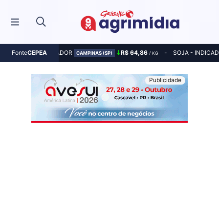
MILHO - INDICADOR
R$ 64,86
SOJA - INDICA
Fonte
CEPEA
CAMPINAS (SP)
/ KG