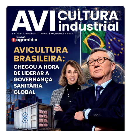
R$ 142,62
cx
Ovo Branco - Regional
Branco
R$ 144,99
cx
Ovo Vermelho - Regional
Grande São Paulo (SP)
R$ 153,38
cx
Ovo Vermelho - Regional
Vermelho
R$ 156,33
cx
Ovo Branco - Regional
Bastos (SP)
R$ 134,40