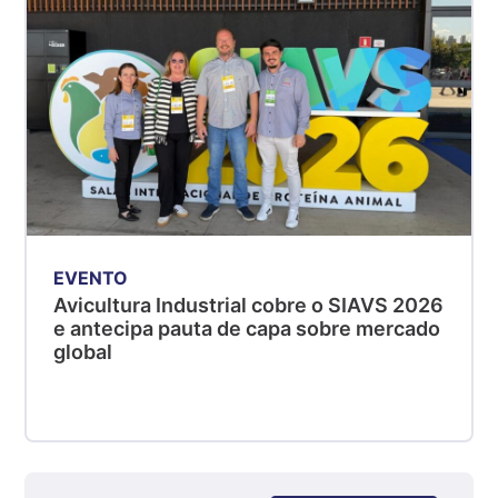
R$ 5,08
kg
Suíno - Estadual
MG
R$ 5,07
kg
Suíno - Estadual
PR
R$ 4,53
kg
EVENTO
Avicultura Industrial cobre o SIAVS 2026
Suíno - Estadual
e antecipa pauta de capa sobre mercado
SC
global
R$ 4,50
kg
Suíno - Estadual
RS
R$ 4,63