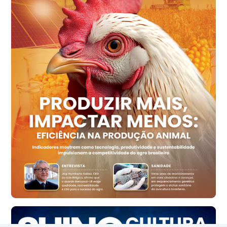
cx
Ovo Vermelho - Regional
Recife (PE)
R$ 154,89
cx