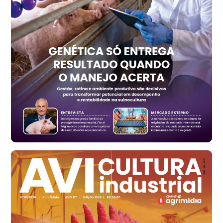
R$ 1.417,12
t
Trigo Atacado - Regional
RS
R$ 1.325,22
t
Ovo Vermelho - Regional
Vermelho
R$ 168,86
cx
Ovo Branco - Regional
Santa Maria do Jetibá (ES)
R$ 139,62
cx
Ovo Branco - Regional
Recife (PE)
R$ 144,92