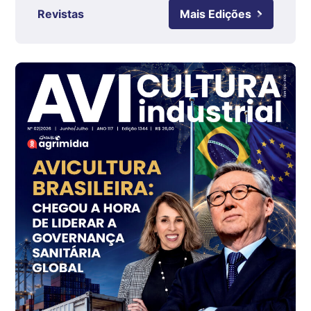
kg
Revistas
Mais Edições
Ovo Branco - Regional
Grande São Paulo (SP)
R$ 142,62
cx
Ovo Branco - Regional
Branco
R$ 144,99
cx
Ovo Vermelho - Regional
Grande São Paulo (SP)
R$ 153,38
cx
Ovo Vermelho - Regional
Vermelho
R$ 156,33
cx