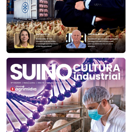
Ovo Branco - Regional
Bastos (SP)
R$ 134,40
cx
Ovo Vermelho - Regional
Bastos (SP)
R$ 146,71
cx
Frango - Indicador
SP
R$ 7,13
kg
Frango - Indicador
SP
R$ 7,15
kg
Trigo Atacado - Regional
PR