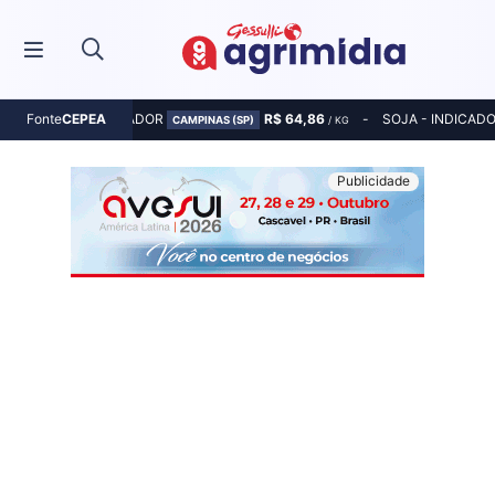
MILHO - INDICADOR
R$ 64,86
SOJA - INDICAD
Fonte
CEPEA
CAMPINAS (SP)
/ KG