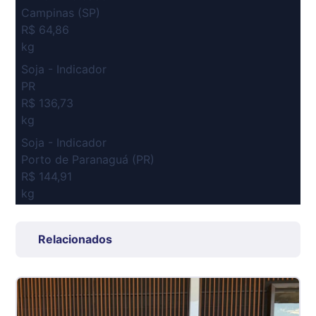
Campinas (SP)
R$ 64,86
kg
Soja - Indicador
PR
R$ 136,73
kg
Soja - Indicador
Porto de Paranaguá (PR)
R$ 144,91
kg
Suíno Carcaça - Regional
Grande São Paulo (SP)
Relacionados
R$ 7,53
kg
Suíno - Estadual
SP