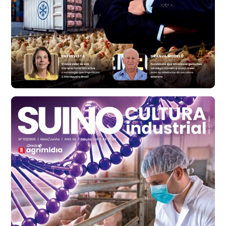
Bastos (SP)
R$ 134,40
cx
Ovo Vermelho - Regional
Bastos (SP)
R$ 146,71
cx
Frango - Indicador
SP
R$ 7,13
kg
Frango - Indicador
SP
R$ 7,15
kg
Trigo Atacado - Regional
PR
R$ 1.417,12