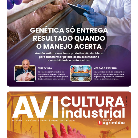
t
Trigo Atacado - Regional
RS
R$ 1.325,22
t
Ovo Vermelho - Regional
Vermelho
R$ 168,86
cx
Ovo Branco - Regional
Santa Maria do Jetibá (ES)
R$ 139,62
cx
Ovo Branco - Regional
Recife (PE)
R$ 144,92
cx