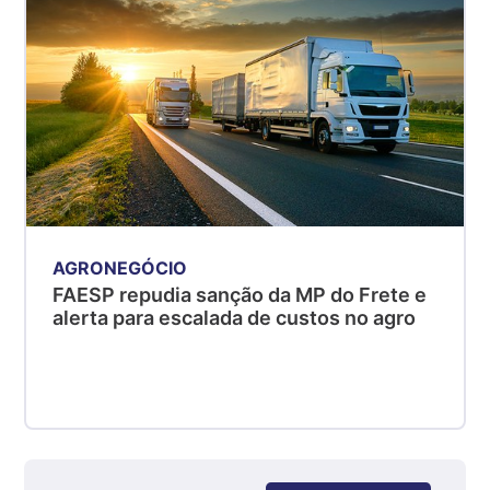
kg
Suíno - Estadual
MG
R$ 5,07
kg
Suíno - Estadual
PR
R$ 4,53
kg
AGRONEGÓCIO
Suíno - Estadual
FAESP repudia sanção da MP do Frete e
SC
alerta para escalada de custos no agro
R$ 4,50
kg
Suíno - Estadual
RS
R$ 4,63
kg