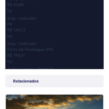
R$ 64,86
kg
Soja - Indicador
PR
R$ 136,73
kg
Soja - Indicador
Porto de Paranaguá (PR)
R$ 144,91
kg
Suíno Carcaça - Regional
Grande São Paulo (SP)
R$ 7,53
Relacionados
kg
Suíno - Estadual
SP
R$ 5,08