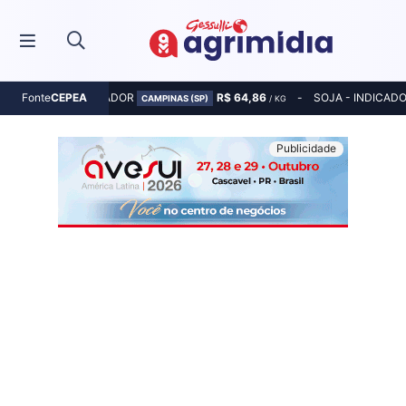
MILHO - INDICADOR
R$ 64,86
SOJA - INDICAD
Fonte
CEPEA
CAMPINAS (SP)
/ KG