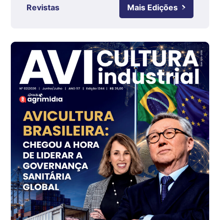
Ovo Branco - Regional
Revistas
Mais Edições
Grande São Paulo (SP)
R$ 142,62
cx
Ovo Branco - Regional
Branco
R$ 144,99
cx
Ovo Vermelho - Regional
Grande São Paulo (SP)
R$ 153,38
cx
Ovo Vermelho - Regional
Vermelho
R$ 156,33
cx
Ovo Branco - Regional