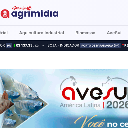
rial
Aquicultura Industrial
Biomassa
AveSui
DOR
R$ 137,33
SOJA - INDICADOR
R
PR
/ KG
PORTO DE PARANAGUÁ (PR)