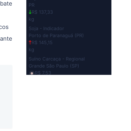
abate
PR
R$ 137,33
kg
cos
Soja - Indicador
Porto de Paranaguá (PR)
sante
R$ 145,15
kg
Suíno Carcaça - Regional
Grande São Paulo (SP)
R$ 7,53
kg
Suíno - Estadual
SP
R$ 5,06
kg
Suíno - Estadual
MG