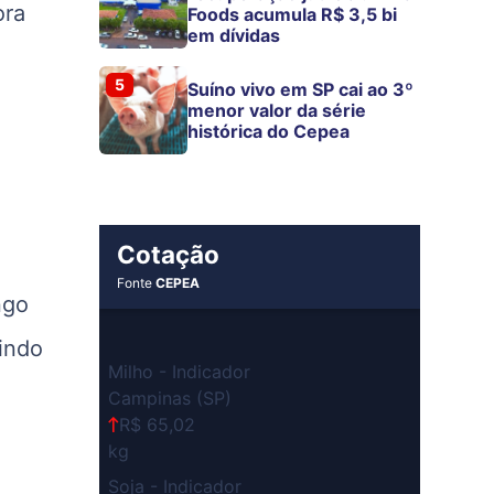
ora
Foods acumula R$ 3,5 bi
em dívidas
5
Suíno vivo em SP cai ao 3º
menor valor da série
histórica do Cepea
Cotação
Fonte
CEPEA
ngo
tindo
Milho - Indicador
Campinas (SP)
R$ 65,02
kg
Soja - Indicador