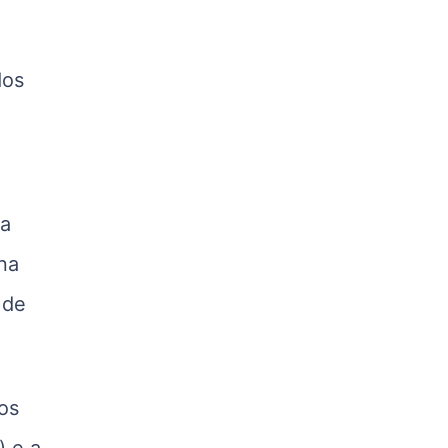
R$ 5,04
kg
Suíno - Estadual
dos
PR
R$ 4,51
kg
Suíno - Estadual
SC
R$ 4,48
da
kg
na
Suíno - Estadual
RS
 de
R$ 4,61
kg
Ovo Branco - Regional
Grande São Paulo (SP)
os
R$ 142,87