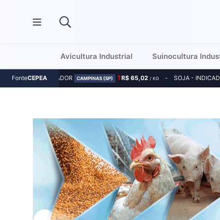
Avicultura Industrial
Suinocultura Indust
MILHO - INDICADOR
R$ 65,02
SOJA - INDICA
Fonte
CEPEA
CAMPINAS (SP)
/ KG