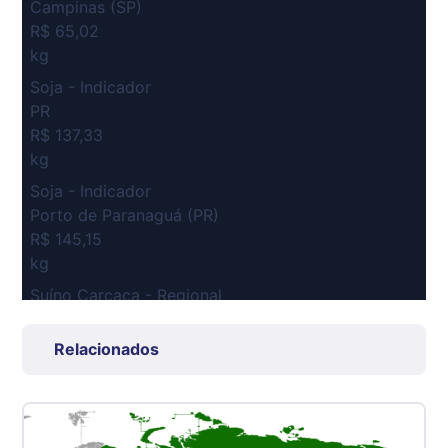
Campinas (SP)
R$ 65,02
kg
Soja - Indicador
PR
R$ 137,33
kg
Soja - Indicador
Porto de Paranaguá (PR)
R$ 145,15
kg
Suíno Carcaça - Regional
Grande São Paulo (SP)
R$ 7,53
Relacionados
kg
Suíno - Estadual
SP
R$ 5,06