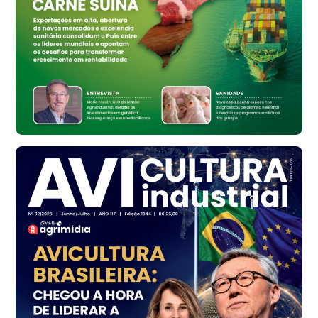
Bastos (SP)
R$ 134,42
cx
Ovo Vermelho - Regional
Bastos (SP)
R$ 148,56
cx
Frango - Indicador
SP
R$ 7,16
kg
Frango - Indicador
SP
R$ 7,18
kg
Trigo Atacado - Regional
PR