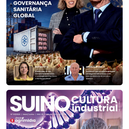
R$ 1.414,46
t
Trigo Atacado - Regional
RS
R$ 1.314,61
t
Ovo Vermelho - Regional
Vermelho
R$ 171,61
cx
Ovo Branco - Regional
Santa Maria do Jetibá (ES)
R$ 140,74
cx
Ovo Branco - Regional
Recife (PE)
R$ 147,74
cx