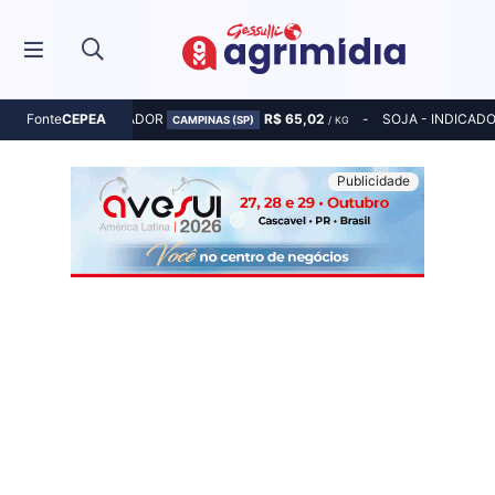
MILHO - INDICADOR
R$ 65,02
SOJA - INDICAD
Fonte
CEPEA
CAMPINAS (SP)
/ KG