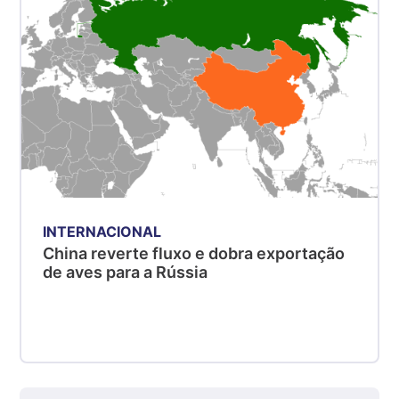
kg
Suíno - Estadual
MG
R$ 5,04
kg
Suíno - Estadual
PR
R$ 4,51
kg
INTERNACIONAL
Suíno - Estadual
China reverte fluxo e dobra exportação
SC
de aves para a Rússia
R$ 4,48
kg
Suíno - Estadual
RS
R$ 4,61
kg