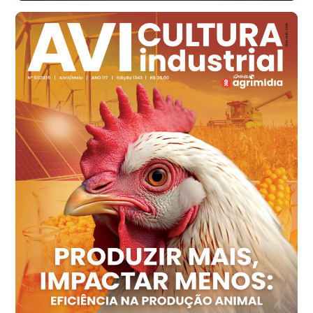
Santa Maria do Jetibá (ES)
R$ 139,62
cx
Ovo Branco - Regional
Recife (PE)
R$ 144,92
cx
Ovo Vermelho - Regional
Recife (PE)
R$ 154,89
cx