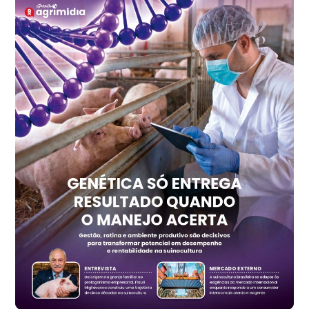
Frango - Indicador
SP
R$ 7,15
kg
Trigo Atacado - Regional
PR
R$ 1.417,12
t
Trigo Atacado - Regional
RS
R$ 1.325,22
t
Ovo Vermelho - Regional
Vermelho
R$ 168,86
cx
Ovo Branco - Regional