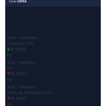
Fonte
CEPEA
Milho - Indicador
Campinas (SP)
R$ 64,86
kg
Soja - Indicador
PR
R$ 136,73
kg
Soja - Indicador
Porto de Paranaguá (PR)
R$ 144,91
kg