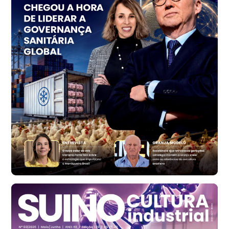
R$ 153,38
cx
Ovo Vermelho - Regional
Vermelho
R$ 156,33
cx
Ovo Branco - Regional
Bastos (SP)
R$ 134,40
cx
Ovo Vermelho - Regional
Bastos (SP)
R$ 146,71
cx
Frango - Indicador
SP
R$ 7,13
kg