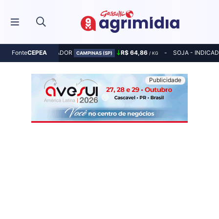
MILHO - INDICADOR
R$ 64,86
SOJA - INDICA
Fonte
CEPEA
CAMPINAS (SP)
/ KG