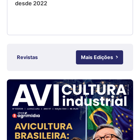
desde 2022
SC
R$ 4,50
kg
Suíno - Estadual
RS
R$ 4,63
kg
Revistas
Mais Edições
Ovo Branco - Regional
Grande São Paulo (SP)
R$ 142,62
cx
Ovo Branco - Regional
Branco
R$ 144,99
cx
Ovo Vermelho - Regional
Grande São Paulo (SP)