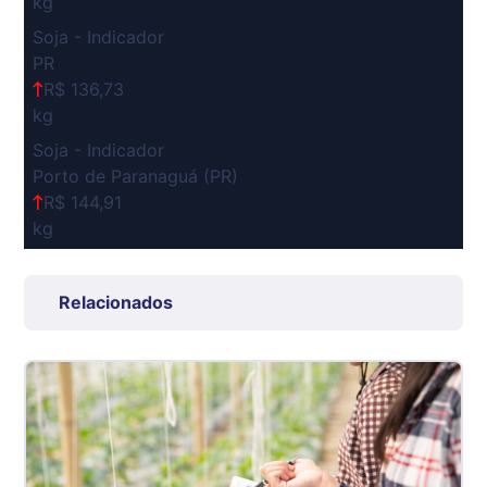
kg
Soja - Indicador
PR
R$ 136,73
kg
Soja - Indicador
Porto de Paranaguá (PR)
R$ 144,91
kg
Suíno Carcaça - Regional
Grande São Paulo (SP)
Relacionados
R$ 7,53
kg
Suíno - Estadual
SP
R$ 5,08
kg