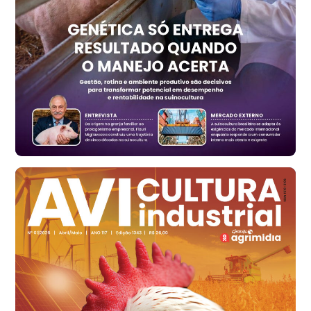
Trigo Atacado - Regional
RS
R$ 1.325,22
t
Ovo Vermelho - Regional
Vermelho
R$ 168,86
cx
Ovo Branco - Regional
Santa Maria do Jetibá (ES)
R$ 139,62
cx
Ovo Branco - Regional
Recife (PE)
R$ 144,92
cx
Ovo Vermelho - Regional