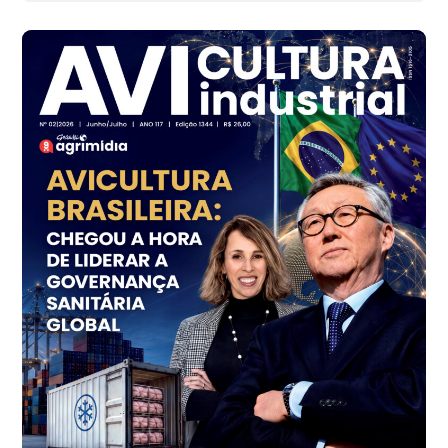
R$ 142,62
cx
Ovo Branco - Regional
Branco
R$ 144,99
cx
Ovo Vermelho - Regional
Grande São Paulo (SP)
R$ 153,38
cx
Ovo Vermelho - Regional
Vermelho
R$ 156,33
cx
Ovo Branco - Regional
Bastos (SP)
R$ 134,40