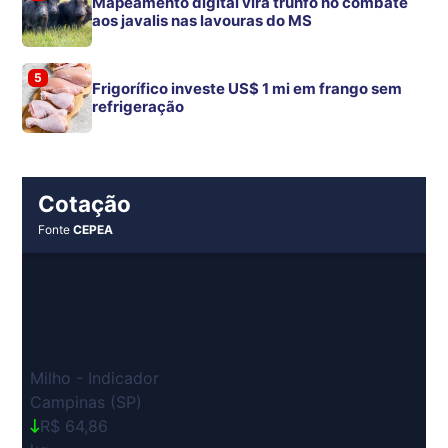
Mapeamento digital vira trunfo no combate
aos javalis nas lavouras do MS
5
Frigorífico investe US$ 1 mi em frango sem
refrigeração
Cotação
Fonte
CEPEA
Milho - Indicador
Campinas (SP)
R$ 64,86