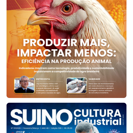
Recife (PE)
R$ 154,89
cx