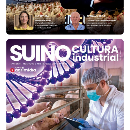
cx
Ovo Vermelho - Regional
Bastos (SP)
R$ 146,71
cx
Frango - Indicador
SP
R$ 7,13
kg
Frango - Indicador
SP
R$ 7,15
kg
Trigo Atacado - Regional
PR
R$ 1.417,12
t