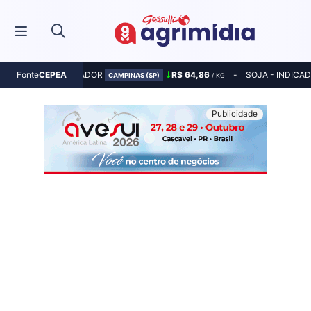
MILHO - INDICADOR
R$ 64,86
SOJA - INDICA
Fonte
CEPEA
CAMPINAS (SP)
/ KG