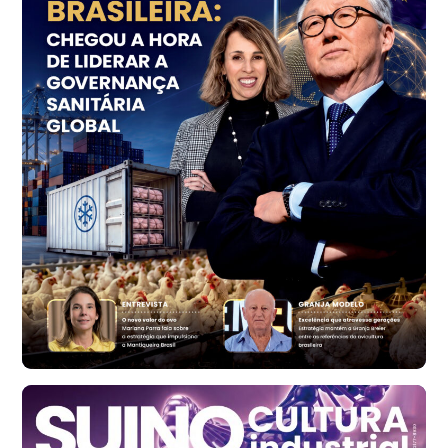
Trigo Atacado - Regional
PR
R$ 1.414,46
t
Trigo Atacado - Regional
RS
R$ 1.314,61
t
Ovo Vermelho - Regional
Vermelho
R$ 171,61
cx
Ovo Branco - Regional
Santa Maria do Jetibá (ES)
R$ 140,74
cx
Ovo Branco - Regional