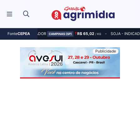
MILHO - INDICADOR
R$ 65,02
SOJA - INDICA
Fonte
CEPEA
CAMPINAS (SP)
/ KG