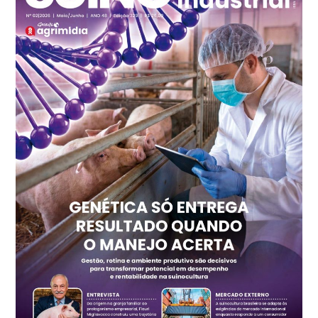
Recife (PE)
R$ 147,74
cx
Ovo Vermelho - Regional
Recife (PE)
R$ 157,72
cx