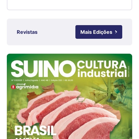
RS
R$ 4,61
kg
Ovo Branco - Regional
Revistas
Mais Edições
Grande São Paulo (SP)
R$ 142,87
cx
Ovo Branco - Regional
Branco
R$ 145,34
cx
Ovo Vermelho - Regional
Grande São Paulo (SP)
R$ 155,59
cx
Ovo Vermelho - Regional
Vermelho