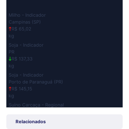
Milho - Indicador
Campinas (SP)
R$ 65,02
kg
Soja - Indicador
PR
R$ 137,33
kg
Soja - Indicador
Porto de Paranaguá (PR)
R$ 145,15
kg
Suíno Carcaça - Regional
Grande São Paulo (SP)
R$ 7,53
Relacionados
kg