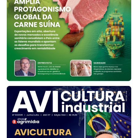
R$ 159,31
cx
Ovo Branco - Regional
Bastos (SP)
R$ 134,42
cx
Ovo Vermelho - Regional
Bastos (SP)
R$ 148,56
cx
Frango - Indicador
SP
R$ 7,16
kg
Frango - Indicador
SP
R$ 7,18
kg