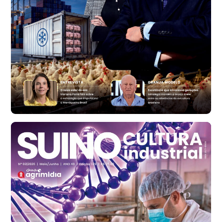
Trigo Atacado - Regional
RS
R$ 1.314,40
t
Ovo Vermelho - Regional
Vermelho
R$ 171,15
cx
Ovo Branco - Regional
Santa Maria do Jetibá (ES)
R$ 139,43
cx
Ovo Branco - Regional
Recife (PE)
R$ 149,79
cx
Ovo Vermelho - Regional