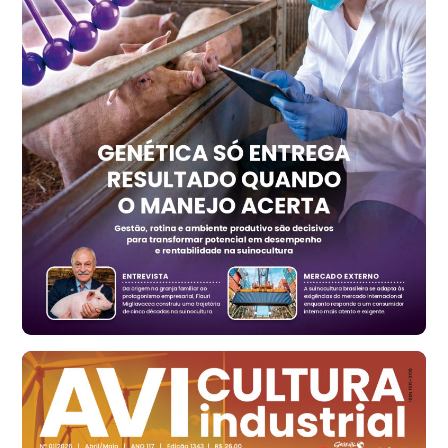
Recife (PE)
R$ 158,77
cx