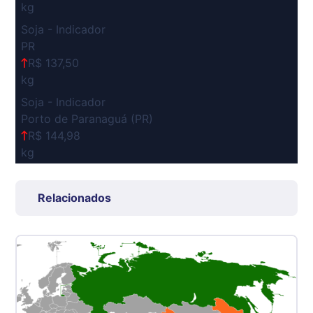
kg
Soja - Indicador
PR
R$ 137,50
kg
Soja - Indicador
Porto de Paranaguá (PR)
R$ 144,98
kg
Suíno Carcaça - Regional
Grande São Paulo (SP)
Relacionados
R$ 7,53
kg
Suíno - Estadual
SP
R$ 5,08
kg