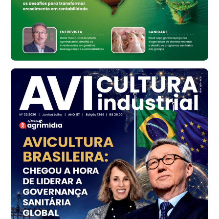
cx
Ovo Vermelho - Regional
Bastos (SP)
R$ 147,87
cx
Frango - Indicador
SP
R$ 7,13
kg
Frango - Indicador
SP
R$ 7,15
kg
Trigo Atacado - Regional
PR
R$ 1.414,20
t