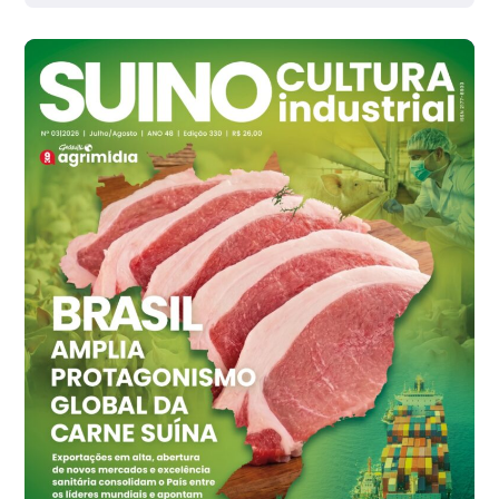
Grande São Paulo (SP)
R$ 142,87
cx
Ovo Branco - Regional
Branco
R$ 145,34
cx
Ovo Vermelho - Regional
Grande São Paulo (SP)
R$ 155,59
cx
Ovo Vermelho - Regional
Vermelho
R$ 159,31
cx
Ovo Branco - Regional
Bastos (SP)
R$ 134,40