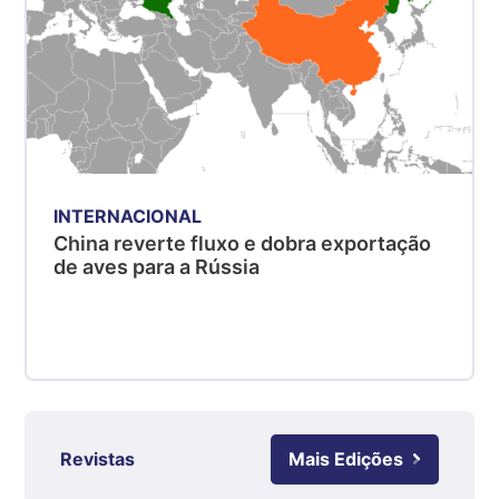
Suíno - Estadual
MG
R$ 5,05
kg
Suíno - Estadual
PR
R$ 4,53
kg
INTERNACIONAL
China reverte fluxo e dobra exportação
Suíno - Estadual
de aves para a Rússia
SC
R$ 4,48
kg
Suíno - Estadual
RS
R$ 4,63
kg
Revistas
Mais Edições
Ovo Branco - Regional