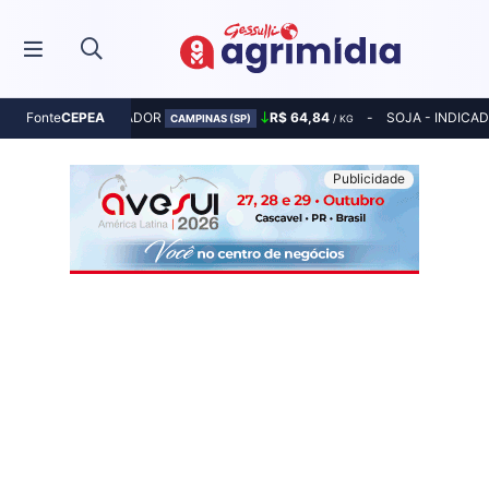
MILHO - INDICADOR
R$ 64,84
SOJA - INDICA
Fonte
CEPEA
CAMPINAS (SP)
/ KG