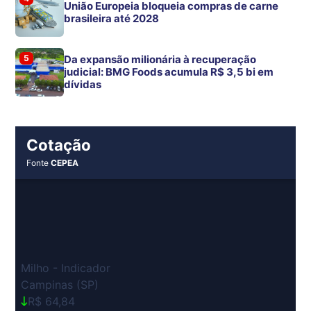
União Europeia bloqueia compras de carne
brasileira até 2028
5
Da expansão milionária à recuperação
judicial: BMG Foods acumula R$ 3,5 bi em
dívidas
Cotação
Fonte
CEPEA
Milho - Indicador
Campinas (SP)
R$ 64,84