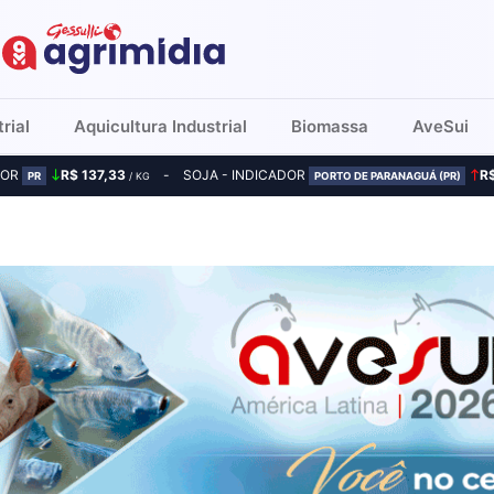
rial
Aquicultura Industrial
Biomassa
AveSui
DOR
R$ 137,33
SOJA - INDICADOR
R
PR
/ KG
PORTO DE PARANAGUÁ (PR)