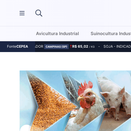
Avicultura Industrial
Suinocultura Indust
MILHO - INDICADOR
R$ 65,02
SOJA - INDICA
Fonte
CEPEA
CAMPINAS (SP)
/ KG