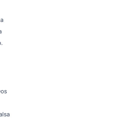
R$ 5,04
kg
ja
Suíno - Estadual
PR
a
R$ 4,51
o.
kg
Suíno - Estadual
SC
R$ 4,48
kg
Suíno - Estadual
RS
Dos
R$ 4,61
kg
Ovo Branco - Regional
alsa
Grande São Paulo (SP)
R$ 142,87