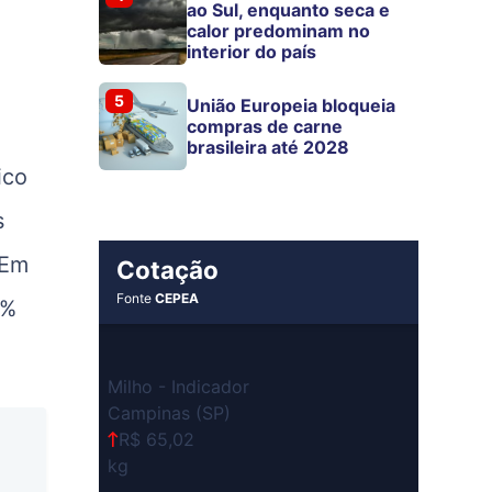
ao Sul, enquanto seca e
calor predominam no
interior do país
5
União Europeia bloqueia
compras de carne
brasileira até 2028
ico
s
 Em
Cotação
Fonte
CEPEA
3%
Milho - Indicador
Campinas (SP)
R$ 65,02
kg