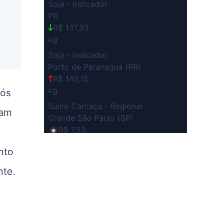
Soja - Indicador
PR
R$ 137,33
kg
Soja - Indicador
Porto de Paranaguá (PR)
R$ 145,15
kg
pós
Suíno Carcaça - Regional
ram
Grande São Paulo (SP)
R$ 7,53
kg
nto
Suíno - Estadual
SP
nte.
R$ 5,06
kg
Suíno - Estadual
MG