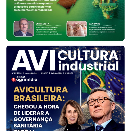
Ovo Vermelho - Regional
Bastos (SP)
R$ 148,56
cx
Frango - Indicador
SP
R$ 7,16
kg
Frango - Indicador
SP
R$ 7,18
kg
Trigo Atacado - Regional
PR
R$ 1.414,46
t
Trigo Atacado - Regional