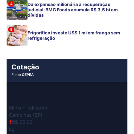
4
Da expansão milionária à recuperação
judicial: BMG Foods acumula R$ 3,5 bi em
dívidas
5
Frigorífico investe US$ 1 mi em frango sem
refrigeração
Cotação
Fonte
CEPEA
Milho - Indicador
Campinas (SP)
R$ 65,02
kg