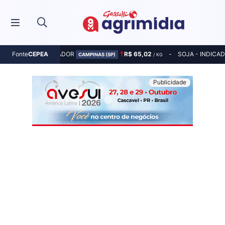
MILHO - INDICADOR
R$ 65,02
SOJA - INDICA
Fonte
CEPEA
CAMPINAS (SP)
/ KG