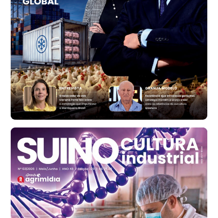
RS
R$ 1.314,61
t
Ovo Vermelho - Regional
Vermelho
R$ 171,61
cx
Ovo Branco - Regional
Santa Maria do Jetibá (ES)
R$ 140,74
cx
Ovo Branco - Regional
Recife (PE)
R$ 147,74
cx
Ovo Vermelho - Regional
Recife (PE)