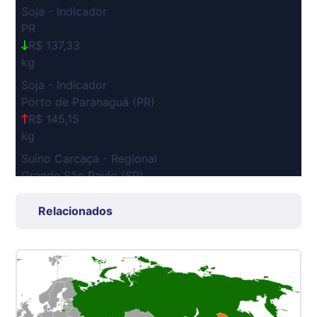
Soja - Indicador
PR
R$ 137,33
kg
Soja - Indicador
Porto de Paranaguá (PR)
R$ 145,15
kg
Suíno Carcaça - Regional
Grande São Paulo (SP)
R$ 7,53
kg
Relacionados
Suíno - Estadual
SP
R$ 5,06
kg
Suíno - Estadual