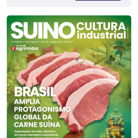
R$ 142,87
cx
Ovo Branco - Regional
Branco
R$ 145,34
cx
Ovo Vermelho - Regional
Grande São Paulo (SP)
R$ 155,59
cx
Ovo Vermelho - Regional
Vermelho
R$ 159,31
cx
Ovo Branco - Regional
Bastos (SP)
R$ 134,42
cx