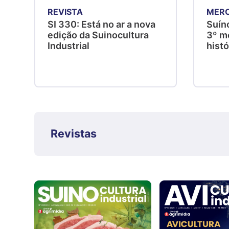
REVISTA
MER
SI 330: Está no ar a nova
Suíno
edição da Suinocultura
3º me
Industrial
hist
Revistas