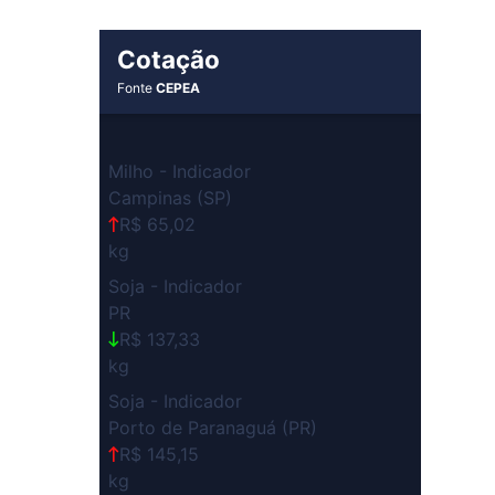
Cotação
Fonte
CEPEA
Milho - Indicador
Campinas (SP)
R$ 65,02
kg
Soja - Indicador
PR
R$ 137,33
kg
Soja - Indicador
Porto de Paranaguá (PR)
R$ 145,15
kg