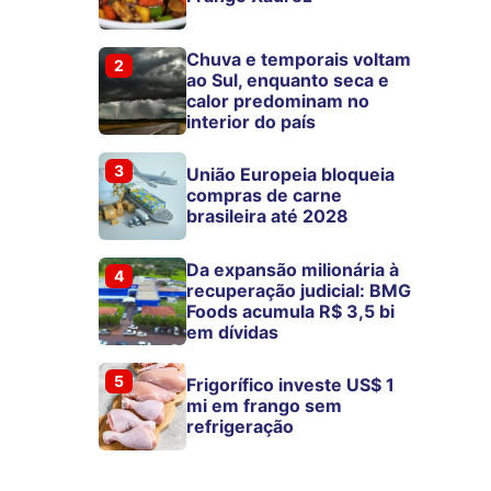
Chuva e temporais voltam
2
ao Sul, enquanto seca e
calor predominam no
interior do país
3
União Europeia bloqueia
compras de carne
brasileira até 2028
Da expansão milionária à
4
recuperação judicial: BMG
Foods acumula R$ 3,5 bi
em dívidas
5
Frigorífico investe US$ 1
mi em frango sem
refrigeração