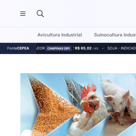
Avicultura Industrial
Suinocultura Indust
MILHO - INDICADOR
R$ 65,02
SOJA - INDICA
Fonte
CEPEA
CAMPINAS (SP)
/ KG