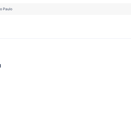
ão Paulo
l