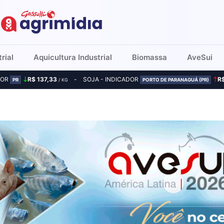
rial
Aquicultura Industrial
Biomassa
AveSui
DOR
R$ 137,33
SOJA - INDICADOR
R
PR
/ KG
PORTO DE PARANAGUÁ (PR)