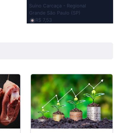
Suíno Carcaça - Regional
Grande São Paulo (SP)
R$ 7,53
kg
Suíno - Estadual
SP
R$ 5,06
kg
Suíno - Estadual
MG
R$ 5,04
kg
Suíno - Estadual
PR
R$ 4,51
kg
Suíno - Estadual