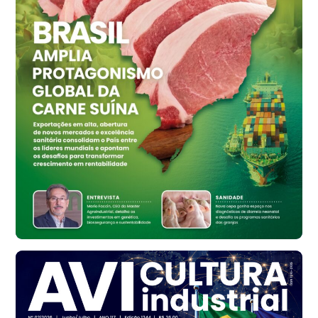
Ovo Vermelho - Regional
Vermelho
R$ 159,31
cx
Ovo Branco - Regional
Bastos (SP)
R$ 134,42
cx
Ovo Vermelho - Regional
Bastos (SP)
R$ 148,56
cx
Frango - Indicador
SP
R$ 7,16
kg
Frango - Indicador