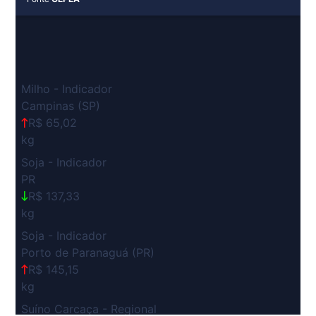
Milho - Indicador
Campinas (SP)
R$ 65,02
kg
Soja - Indicador
PR
R$ 137,33
kg
Soja - Indicador
Porto de Paranaguá (PR)
R$ 145,15
kg
Suíno Carcaça - Regional