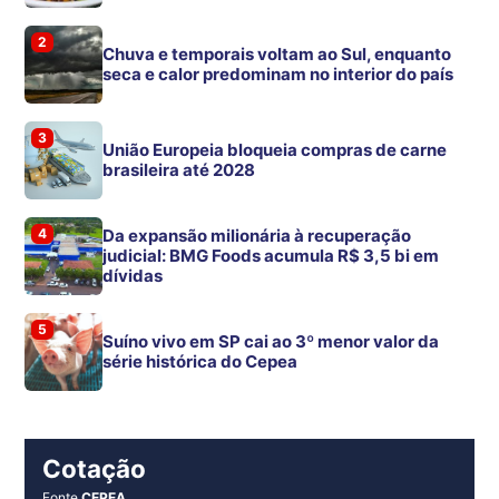
2
Chuva e temporais voltam ao Sul, enquanto
seca e calor predominam no interior do país
3
União Europeia bloqueia compras de carne
brasileira até 2028
4
Da expansão milionária à recuperação
judicial: BMG Foods acumula R$ 3,5 bi em
dívidas
5
Suíno vivo em SP cai ao 3º menor valor da
série histórica do Cepea
Cotação
Fonte
CEPEA