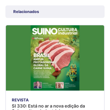
Grande São Paulo (SP)
R$ 7,53
Relacionados
kg
Suíno - Estadual
SP
R$ 5,06
kg
Suíno - Estadual
MG
R$ 5,04
kg
Suíno - Estadual
PR
R$ 4,51
kg
Suíno - Estadual
REVISTA
SC
SI 330: Está no ar a nova edição da