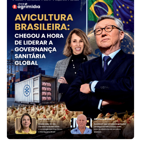
SP
R$ 7,18
kg
Trigo Atacado - Regional
PR
R$ 1.414,46
t
Trigo Atacado - Regional
RS
R$ 1.314,61
t
Ovo Vermelho - Regional
Vermelho
R$ 171,61
cx
Ovo Branco - Regional
Santa Maria do Jetibá (ES)