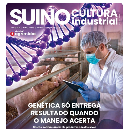
R$ 140,74
cx
Ovo Branco - Regional
Recife (PE)
R$ 147,74
cx
Ovo Vermelho - Regional
Recife (PE)
R$ 157,72
cx