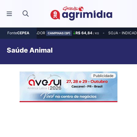
MILHO - INDICADOR
R$ 64,84
SOJA - INDICA
Fonte
CEPEA
CAMPINAS (SP)
/ KG
Saúde Animal