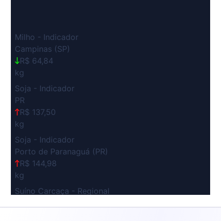
Milho - Indicador
Campinas (SP)
R$ 64,84
kg
Soja - Indicador
PR
R$ 137,50
kg
Soja - Indicador
Porto de Paranaguá (PR)
R$ 144,98
kg
Suíno Carcaça - Regional
Grande São Paulo (SP)
R$ 7,53