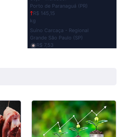
Porto de Paranaguá (PR)
R$ 145,15
kg
Suíno Carcaça - Regional
Grande São Paulo (SP)
R$ 7,53
kg
Suíno - Estadual
SP
R$ 5,06
kg
Suíno - Estadual
MG
R$ 5,04
kg
Suíno - Estadual
PR