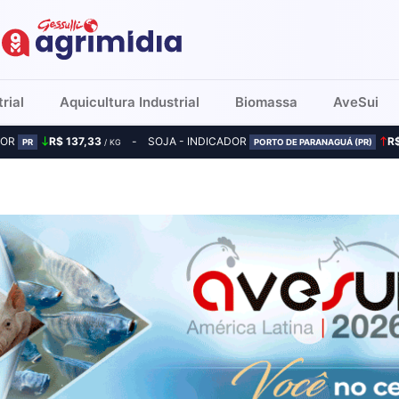
rial
Aquicultura Industrial
Biomassa
AveSui
DOR
R$ 137,33
SOJA - INDICADOR
R
PR
/ KG
PORTO DE PARANAGUÁ (PR)