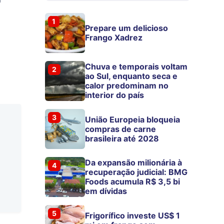
1
Prepare um delicioso
Frango Xadrez
Chuva e temporais voltam
2
ao Sul, enquanto seca e
calor predominam no
interior do país
3
União Europeia bloqueia
compras de carne
brasileira até 2028
Da expansão milionária à
4
recuperação judicial: BMG
Foods acumula R$ 3,5 bi
em dívidas
5
Frigorífico investe US$ 1