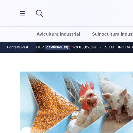
Avicultura Industrial
Suinocultura Indust
MILHO - INDICADOR
R$ 65,02
SOJA - INDICA
Fonte
CEPEA
CAMPINAS (SP)
/ KG