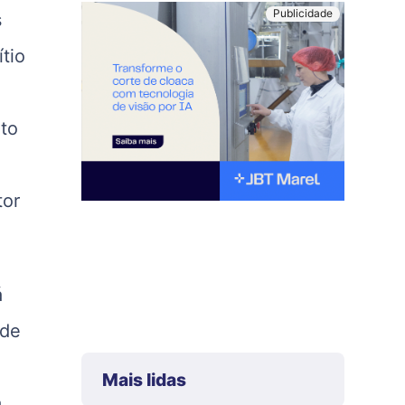
s
tio
nto
tor
á
 de
Mais lidas
a