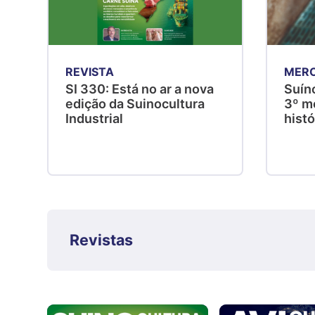
REVISTA
MER
SI 330: Está no ar a nova
Suíno
edição da Suinocultura
3º me
Industrial
hist
Revistas