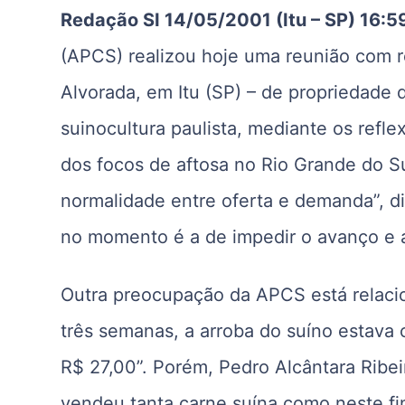
Redação SI 14/05/2001 (Itu – SP) 16:5
(APCS) realizou hoje uma reunião com re
Alvorada, em Itu (SP) – de propriedade 
suinocultura paulista, mediante os ref
dos focos de aftosa no Rio Grande do S
normalidade entre oferta e demanda”, di
no momento é a de impedir o avanço e a 
Outra preocupação da APCS está relaci
três semanas, a arroba do suíno estava
R$ 27,00”. Porém, Pedro Alcântara Ribeir
vendeu tanta carne suína como neste fi