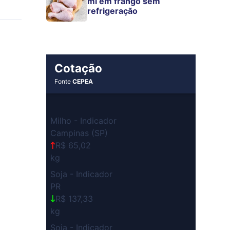
mi em frango sem
refrigeração
Cotação
Fonte
CEPEA
Milho - Indicador
Campinas (SP)
R$ 65,02
kg
Soja - Indicador
PR
R$ 137,33
kg
Soja - Indicador