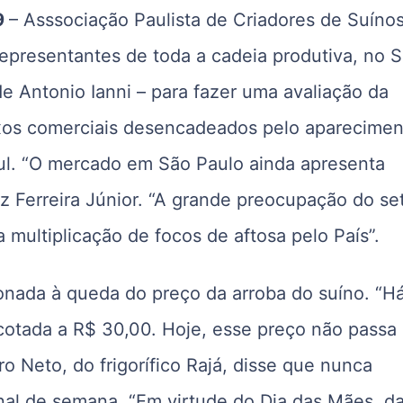
9
– Asssociação Paulista de Criadores de Suíno
presentantes de toda a cadeia produtiva, no Sí
de Antonio Ianni – para fazer uma avaliação da
lexos comerciais desencadeados pelo aparecime
ul. “O mercado em São Paulo ainda apresenta
z Ferreira Júnior. “A grande preocupação do se
multiplicação de focos de aftosa pelo País”.
onada à queda do preço da arroba do suíno. “H
 cotada a R$ 30,00. Hoje, esse preço não passa
o Neto, do frigorífico Rajá, disse que nunca
nal de semana. “Em virtude do Dia das Mães, d