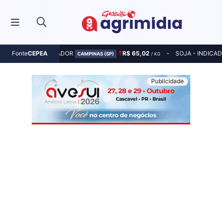
MILHO - INDICADOR
R$ 65,02
SOJA - INDICA
Fonte
CEPEA
CAMPINAS (SP)
/ KG