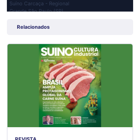
Suíno Carcaça - Regional
Grande São Paulo (SP)
R$ 7,53
kg
Relacionados
Suíno - Estadual
SP
R$ 5,06
kg
Suíno - Estadual
MG
R$ 5,04
kg
Suíno - Estadual
PR
R$ 4,51
kg
Suíno - Estadual
REVISTA