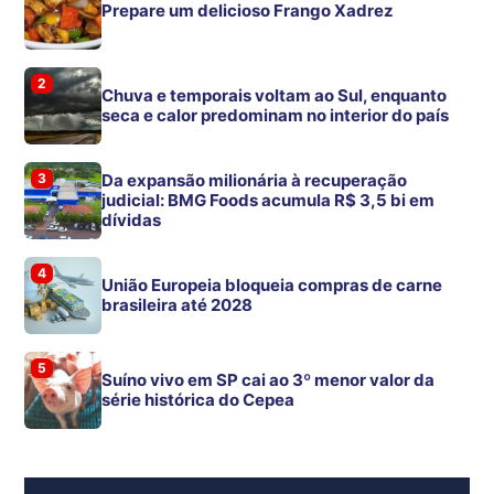
Prepare um delicioso Frango Xadrez
2
Chuva e temporais voltam ao Sul, enquanto
seca e calor predominam no interior do país
3
Da expansão milionária à recuperação
judicial: BMG Foods acumula R$ 3,5 bi em
dívidas
4
União Europeia bloqueia compras de carne
brasileira até 2028
5
Suíno vivo em SP cai ao 3º menor valor da
série histórica do Cepea