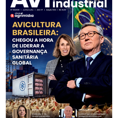
Frango - Indicador
SP
R$ 7,18
kg
Trigo Atacado - Regional
PR
R$ 1.414,46
t
Trigo Atacado - Regional
RS
R$ 1.314,61
t
Ovo Vermelho - Regional
Vermelho
R$ 171,61
cx
Ovo Branco - Regional