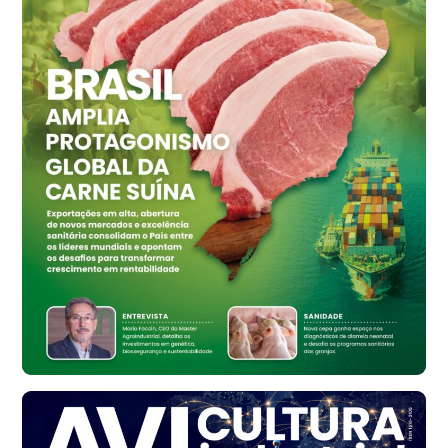
cx
Ovo Vermelho - Regional
Vermelho
R$ 159,31
cx
Ovo Branco - Regional
Bastos (SP)
R$ 134,42
cx
Ovo Vermelho - Regional
Bastos (SP)
R$ 148,56
cx
Frango - Indicador
SP
R$ 7,16
kg