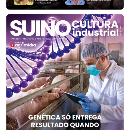
Santa Maria do Jetibá (ES)
R$ 140,74
cx
Ovo Branco - Regional
Recife (PE)
R$ 147,74
cx
Ovo Vermelho - Regional
Recife (PE)
R$ 157,72
cx