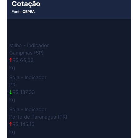
Cotação
Fonte
CEPEA
Milho - Indicador
Campinas (SP)
R$ 65,02
kg
Soja - Indicador
PR
R$ 137,33
kg
Soja - Indicador
Porto de Paranaguá (PR)
R$ 145,15
kg