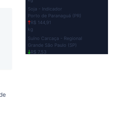
Soja - Indicador
Porto de Paranaguá (PR)
R$ 144,91
kg
Suíno Carcaça - Regional
Grande São Paulo (SP)
R$ 7,53
kg
Suíno - Estadual
SP
R$ 5,08
kg
 de
Suíno - Estadual
MG
R$ 5,07
kg
Suíno - Estadual