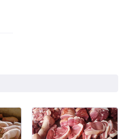
PR
R$ 4,53
kg
Suíno - Estadual
SC
R$ 4,50
kg
Suíno - Estadual
RS
R$ 4,63
kg
Ovo Branco - Regional
Grande São Paulo (SP)
R$ 142,62
cx
Ovo Branco - Regional
Branco