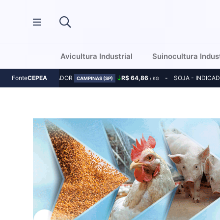
Avicultura Industrial
Suinocultura Indust
MILHO - INDICADOR
R$ 64,86
SOJA - INDICA
Fonte
CEPEA
CAMPINAS (SP)
/ KG