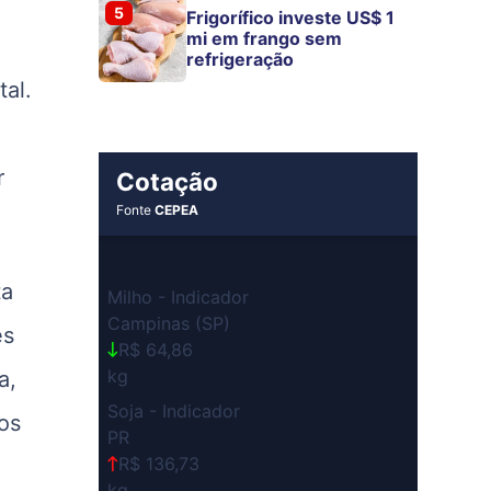
5
Frigorífico investe US$ 1
mi em frango sem
refrigeração
al.
r
Cotação
Fonte
CEPEA
ta
Milho - Indicador
Campinas (SP)
es
R$ 64,86
kg
a,
Soja - Indicador
os
PR
R$ 136,73
kg