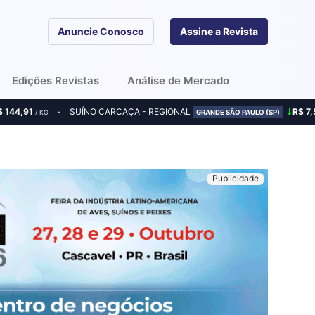
Anuncie Conosco
Assine a Revista
Edições Revistas
Análise de Mercado
$ 144,91
SUÍNO CARCAÇA - REGIONAL
R$ 7,
/ KG
GRANDE SÃO PAULO (SP)