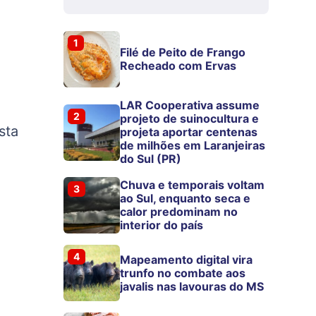
1
Filé de Peito de Frango
Recheado com Ervas
LAR Cooperativa assume
2
projeto de suinocultura e
sta
projeta aportar centenas
de milhões em Laranjeiras
do Sul (PR)
Chuva e temporais voltam
3
ao Sul, enquanto seca e
calor predominam no
interior do país
l
4
Mapeamento digital vira
trunfo no combate aos
javalis nas lavouras do MS