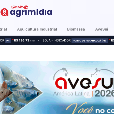
rial
Aquicultura Industrial
Biomassa
AveSui
DOR
R$ 136,73
SOJA - INDICADOR
R
PR
/ KG
PORTO DE PARANAGUÁ (PR)