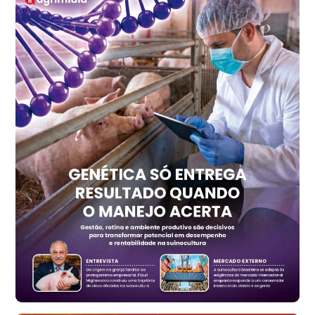
R$ 147,74
cx
Ovo Vermelho - Regional
Recife (PE)
R$ 157,72
cx