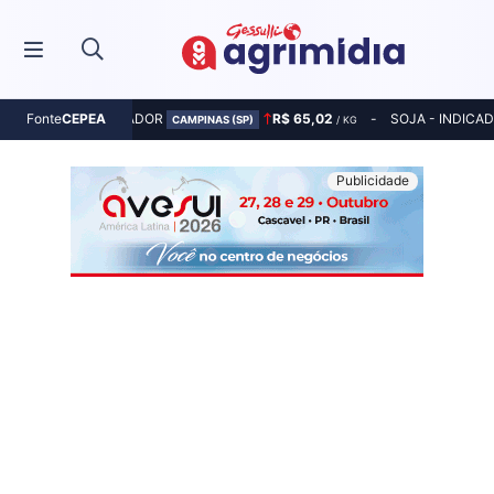
MILHO - INDICADOR
R$ 65,02
SOJA - INDICA
Fonte
CEPEA
CAMPINAS (SP)
/ KG