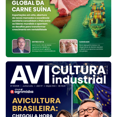
cx
Ovo Branco - Regional
Bastos (SP)
R$ 134,42
cx
Ovo Vermelho - Regional
Bastos (SP)
R$ 148,56
cx
Frango - Indicador
SP
R$ 7,16
kg
Frango - Indicador
SP
R$ 7,18
kg