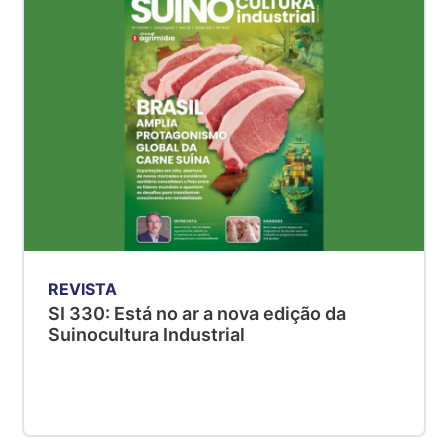
SP
R$ 5,06
kg
Suíno - Estadual
MG
R$ 5,04
kg
Suíno - Estadual
PR
R$ 4,51
kg
REVISTA
Suíno - Estadual
SI 330: Está no ar a nova edição da
SC
Suinocultura Industrial
R$ 4,48
kg
Suíno - Estadual
RS