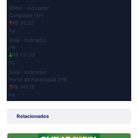
Milho - Indicador
Campinas (SP)
R$ 65,02
kg
Soja - Indicador
PR
R$ 137,33
kg
Soja - Indicador
Porto de Paranaguá (PR)
R$ 145,15
kg
Suíno Carcaça - Regional
Grande São Paulo (SP)
Relacionados
R$ 7,53
kg
Suíno - Estadual