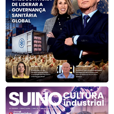
Trigo Atacado - Regional
PR
R$ 1.414,46
t
Trigo Atacado - Regional
RS
R$ 1.314,61
t
Ovo Vermelho - Regional
Vermelho
R$ 171,61
cx
Ovo Branco - Regional
Santa Maria do Jetibá (ES)
R$ 140,74
cx
Ovo Branco - Regional
Recife (PE)