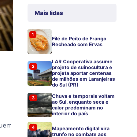
Mais lidas
1
Filé de Peito de Frango
Recheado com Ervas
LAR Cooperativa assume
2
projeto de suinocultura e
projeta aportar centenas
de milhões em Laranjeiras
do Sul (PR)
Chuva e temporais voltam
3
ao Sul, enquanto seca e
calor predominam no
interior do país
quem
4
Mapeamento digital vira
trunfo no combate aos