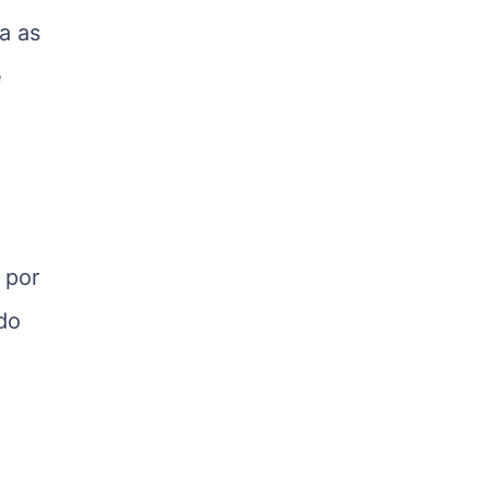
kg
a as
Suíno - Estadual
e
PR
R$ 4,53
kg
Suíno - Estadual
SC
R$ 4,48
kg
 por
Suíno - Estadual
RS
do
R$ 4,63
kg
Ovo Branco - Regional
Grande São Paulo (SP)
R$ 142,87
cx