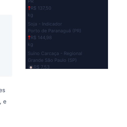
PR
R$ 137,50
kg
Soja - Indicador
Porto de Paranaguá (PR)
R$ 144,98
kg
Suíno Carcaça - Regional
Grande São Paulo (SP)
R$ 7,53
kg
Suíno - Estadual
es
SP
R$ 5,08
, e
kg
Suíno - Estadual
MG
R$ 5,05