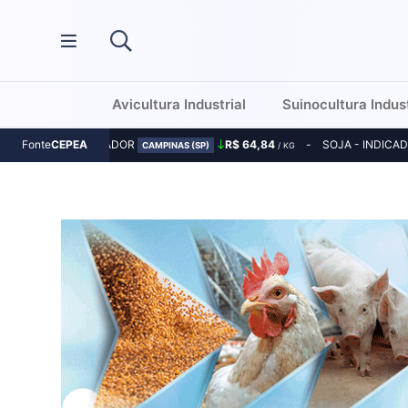
Avicultura Industrial
Suinocultura Indust
MILHO - INDICADOR
R$ 64,84
SOJA - INDICA
Fonte
CEPEA
CAMPINAS (SP)
/ KG