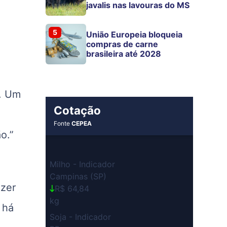
javalis nas lavouras do MS
5
União Europeia bloqueia
compras de carne
brasileira até 2028
l. Um
Cotação
Fonte
CEPEA
o.”
Milho - Indicador
Campinas (SP)
azer
R$ 64,84
kg
 há
Soja - Indicador