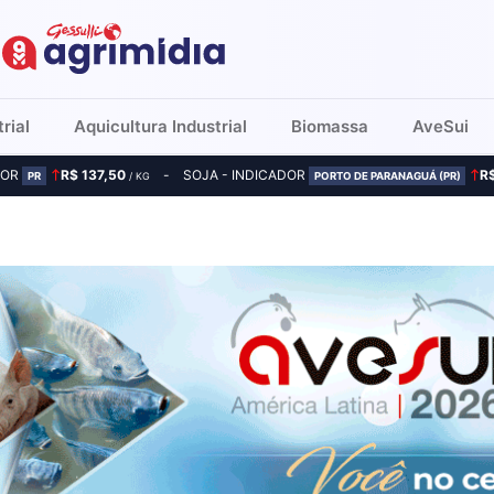
rial
Aquicultura Industrial
Biomassa
AveSui
DOR
R$ 137,50
SOJA - INDICADOR
R
PR
/ KG
PORTO DE PARANAGUÁ (PR)