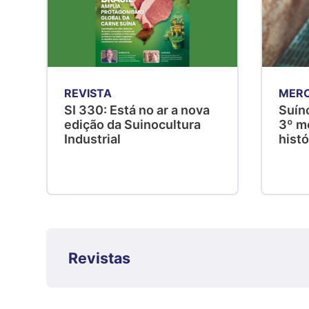
REVISTA
MER
SI 330: Está no ar a nova
Suíno
edição da Suinocultura
3º me
Industrial
hist
Revistas