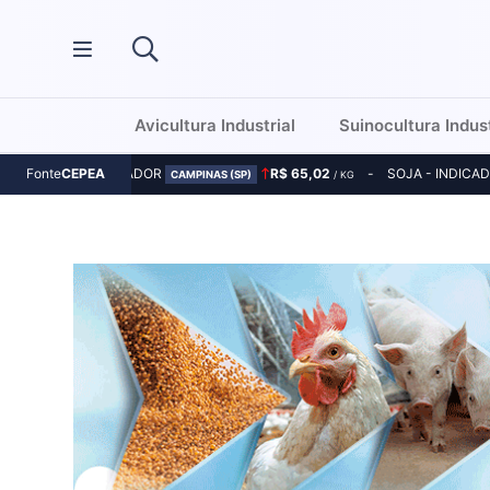
Avicultura Industrial
Suinocultura Indust
MILHO - INDICADOR
R$ 65,02
SOJA - INDICA
Fonte
CEPEA
CAMPINAS (SP)
/ KG