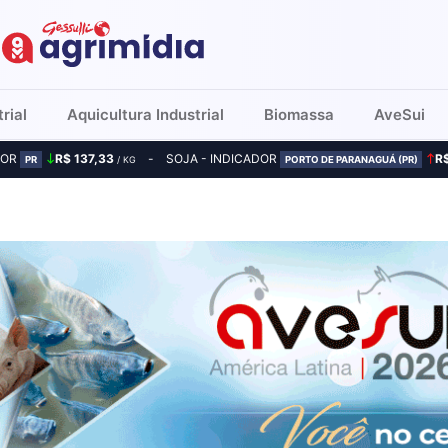
rial
Aquicultura Industrial
Biomassa
AveSui
DOR
R$ 137,33
SOJA - INDICADOR
R
PR
/ KG
PORTO DE PARANAGUÁ (PR)