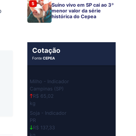
5
Suíno vivo em SP cai ao 3º
o
menor valor da série
histórica do Cepea
Cotação
Fonte
CEPEA
Milho - Indicador
Campinas (SP)
R$ 65,02
kg
Soja - Indicador
PR
R$ 137,33
kg