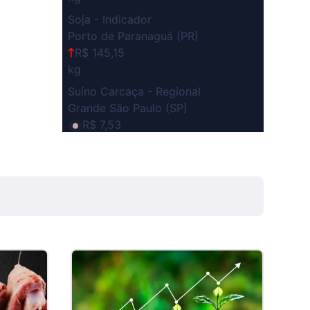
Soja - Indicador
Porto de Paranaguá (PR)
R$ 145,15
kg
Suíno Carcaça - Regional
Grande São Paulo (SP)
R$ 7,53
kg
Suíno - Estadual
SP
R$ 5,06
kg
Suíno - Estadual
MG
R$ 5,04
kg
Suíno - Estadual