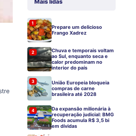
Mais lidas
1
Prepare um delicioso
Frango Xadrez
Chuva e temporais voltam
2
ao Sul, enquanto seca e
calor predominam no
interior do país
3
União Europeia bloqueia
compras de carne
stre
brasileira até 2028
Da expansão milionária à
4
recuperação judicial: BMG
Foods acumula R$ 3,5 bi
em dívidas