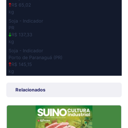
R$ 65,02
kg
Soja - Indicador
PR
R$ 137,33
kg
Soja - Indicador
Porto de Paranaguá (PR)
R$ 145,15
kg
Suíno Carcaça - Regional
Grande São Paulo (SP)
Relacionados
R$ 7,53
kg
Suíno - Estadual
SP
R$ 5,06