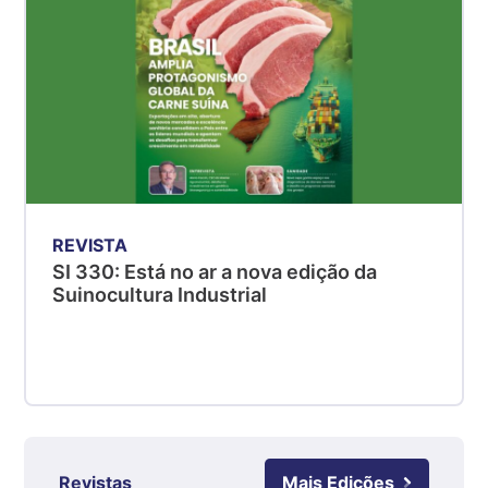
kg
Suíno - Estadual
MG
R$ 5,04
kg
Suíno - Estadual
PR
R$ 4,51
kg
REVISTA
Suíno - Estadual
SI 330: Está no ar a nova edição da
Suinocultura Industrial
SC
R$ 4,48
kg
Suíno - Estadual
RS
R$ 4,61
kg
Revistas
Mais Edições