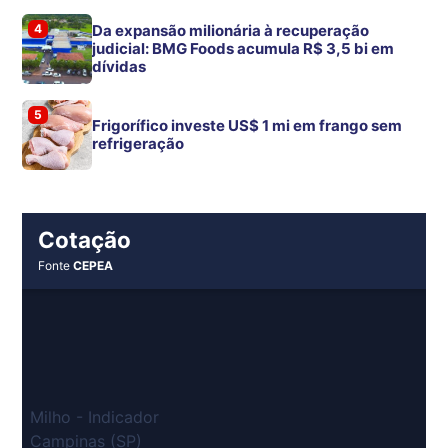
4
Da expansão milionária à recuperação
judicial: BMG Foods acumula R$ 3,5 bi em
dívidas
5
Frigorífico investe US$ 1 mi em frango sem
refrigeração
Cotação
Fonte
CEPEA
Milho - Indicador
Campinas (SP)