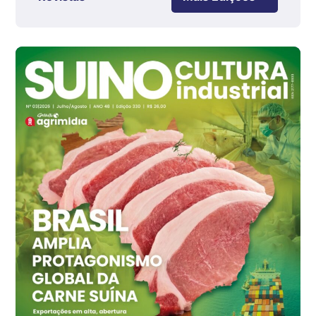
Ovo Branco - Regional
Grande São Paulo (SP)
R$ 142,87
cx
Ovo Branco - Regional
Branco
R$ 145,34
cx
Ovo Vermelho - Regional
Grande São Paulo (SP)
R$ 155,59
cx
Ovo Vermelho - Regional
Vermelho
R$ 159,31
cx
Ovo Branco - Regional