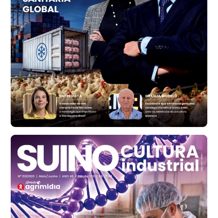
t
Trigo Atacado - Regional
RS
R$ 1.314,61
t
Ovo Vermelho - Regional
Vermelho
R$ 171,61
cx
Ovo Branco - Regional
Santa Maria do Jetibá (ES)
R$ 140,74
cx
Ovo Branco - Regional
Recife (PE)
R$ 147,74
cx