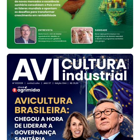
Bastos (SP)
R$ 134,42
cx
Ovo Vermelho - Regional
Bastos (SP)
R$ 148,56
cx
Frango - Indicador
SP
R$ 7,16
kg
Frango - Indicador
SP
R$ 7,18
kg
Trigo Atacado - Regional
PR
R$ 1.414,46