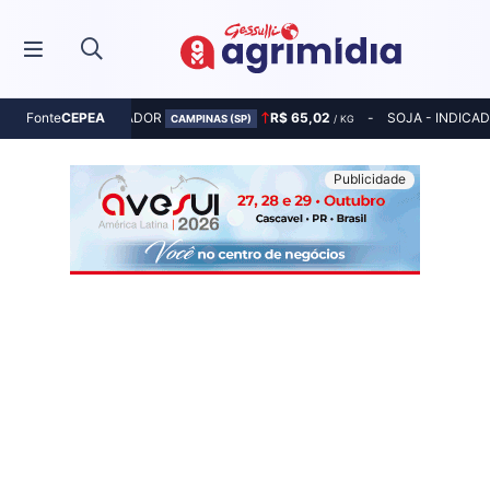
MILHO - INDICADOR
R$ 65,02
SOJA - INDICA
Fonte
CEPEA
CAMPINAS (SP)
/ KG