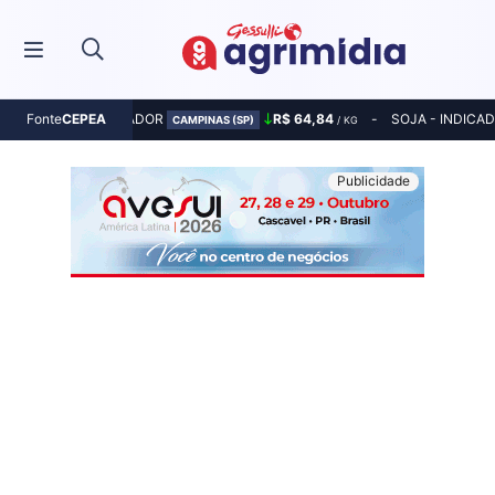
MILHO - INDICADOR
R$ 64,84
SOJA - INDICA
Fonte
CEPEA
CAMPINAS (SP)
/ KG