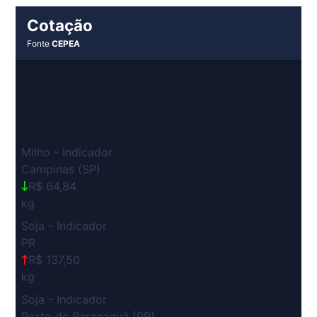
Cotação
Fonte
CEPEA
Milho - Indicador
Campinas (SP)
R$ 64,84
kg
Soja - Indicador
PR
R$ 137,50
kg
Soja - Indicador
Porto de Paranaguá (PR)