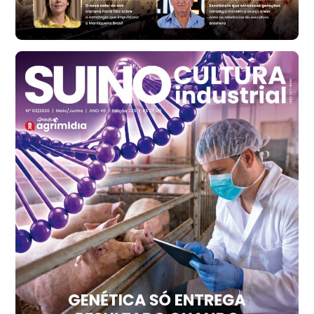
cx
Ovo Branco - Regional
Santa Maria do Jetibá (ES)
R$ 139,43
cx
Ovo Branco - Regional
Recife (PE)
R$ 149,79
cx
Ovo Vermelho - Regional
Recife (PE)
R$ 158,77
cx