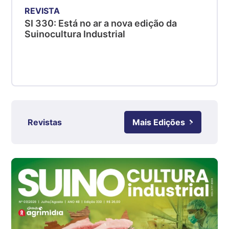
kg
REVISTA
SI 330: Está no ar a nova edição da
Suíno - Estadual
Suinocultura Industrial
SC
R$ 4,48
kg
Suíno - Estadual
RS
R$ 4,63
kg
Revistas
Mais Edições
Ovo Branco - Regional
Grande São Paulo (SP)
R$ 142,87
cx
Ovo Branco - Regional
Branco
R$ 145,34
cx