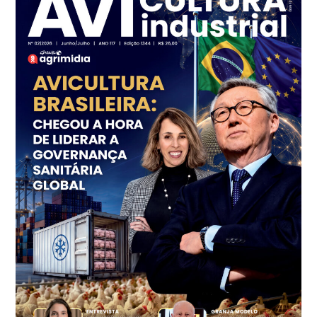
SP
R$ 7,13
kg
Frango - Indicador
SP
R$ 7,15
kg
Trigo Atacado - Regional
PR
R$ 1.414,20
t
Trigo Atacado - Regional
RS
R$ 1.314,40
t
Ovo Vermelho - Regional
Vermelho
R$ 171,15