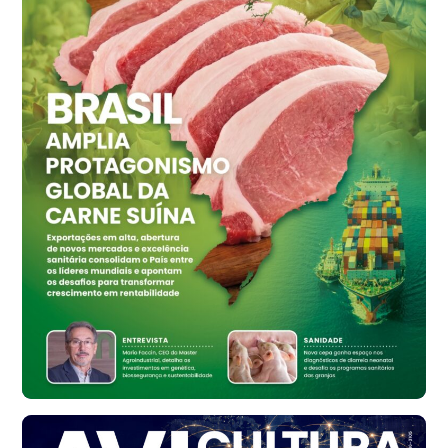
Ovo Vermelho - Regional
Grande São Paulo (SP)
R$ 155,59
cx
Ovo Vermelho - Regional
Vermelho
R$ 159,31
cx
Ovo Branco - Regional
Bastos (SP)
R$ 134,40
cx
Ovo Vermelho - Regional
Bastos (SP)
R$ 147,87
cx
Frango - Indicador