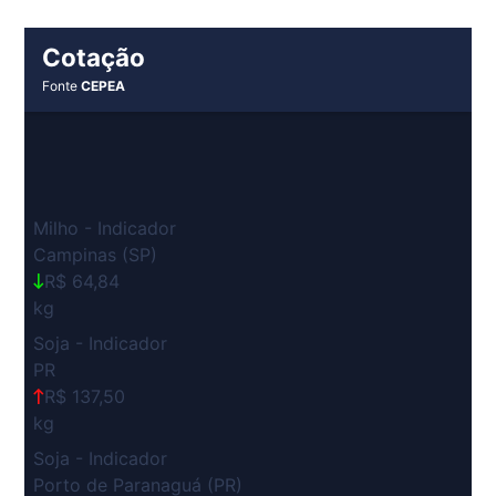
Cotação
Fonte
CEPEA
Milho - Indicador
Campinas (SP)
R$ 64,84
kg
Soja - Indicador
PR
R$ 137,50
kg
Soja - Indicador
Porto de Paranaguá (PR)