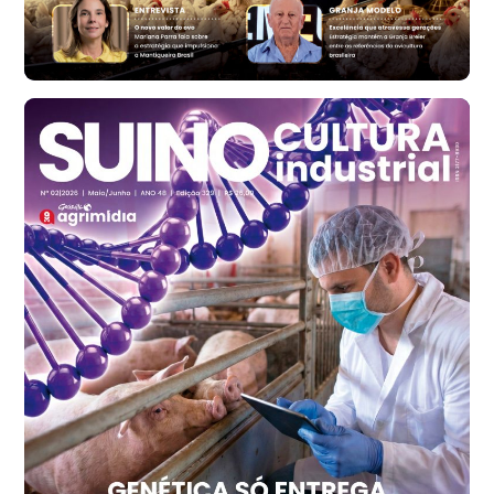
cx
Ovo Branco - Regional
Santa Maria do Jetibá (ES)
R$ 139,43
cx
Ovo Branco - Regional
Recife (PE)
R$ 149,79
cx
Ovo Vermelho - Regional
Recife (PE)
R$ 158,77
cx