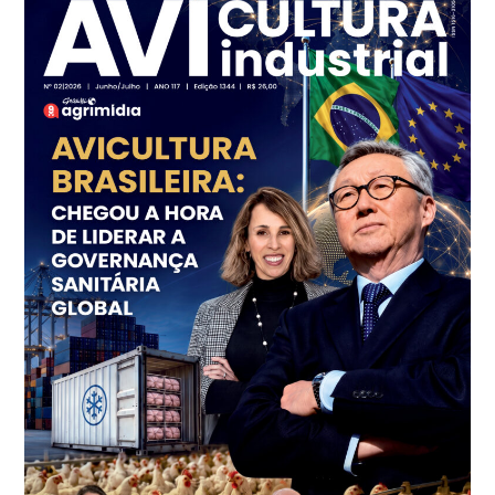
R$ 7,13
kg
Frango - Indicador
SP
R$ 7,15
kg
Trigo Atacado - Regional
PR
R$ 1.414,20
t
Trigo Atacado - Regional
RS
R$ 1.314,40
t
Ovo Vermelho - Regional
Vermelho
R$ 171,15