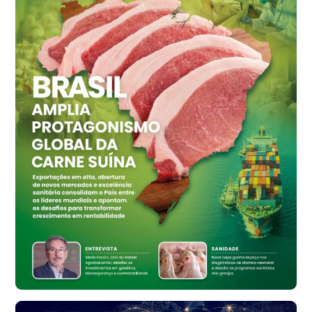
Ovo Vermelho - Regional
Grande São Paulo (SP)
R$ 155,59
cx
Ovo Vermelho - Regional
Vermelho
R$ 159,31
cx
Ovo Branco - Regional
Bastos (SP)
R$ 134,40
cx
Ovo Vermelho - Regional
Bastos (SP)
R$ 147,87
cx
Frango - Indicador
SP