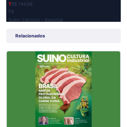
R$ 144,98
kg
Suíno Carcaça - Regional
Grande São Paulo (SP)
R$ 7,53
Relacionados
kg
Suíno - Estadual
SP
R$ 5,08
kg
Suíno - Estadual
MG
R$ 5,05
kg
Suíno - Estadual
PR
R$ 4,53