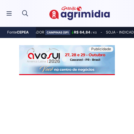
MILHO - INDICADOR
R$ 64,84
SOJA - INDICA
Fonte
CEPEA
CAMPINAS (SP)
/ KG