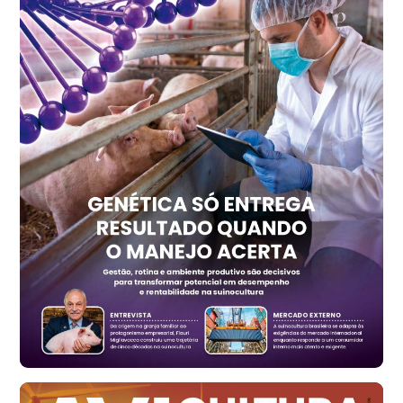
SP
R$ 7,15
kg
Trigo Atacado - Regional
PR
R$ 1.417,12
t
Trigo Atacado - Regional
RS
R$ 1.325,22
t
Ovo Vermelho - Regional
Vermelho
R$ 168,86
cx
Ovo Branco - Regional
Santa Maria do Jetibá (ES)
R$ 139,62