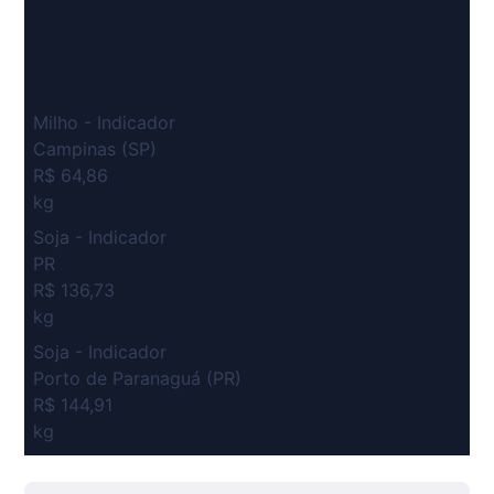
Milho - Indicador
Campinas (SP)
R$ 64,86
kg
Soja - Indicador
PR
R$ 136,73
kg
Soja - Indicador
Porto de Paranaguá (PR)
R$ 144,91
kg
Suíno Carcaça - Regional
Grande São Paulo (SP)