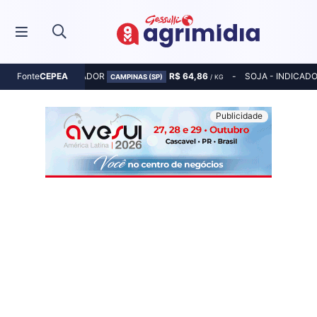
MILHO - INDICADOR
R$ 64,86
SOJA - INDICAD
Fonte
CEPEA
CAMPINAS (SP)
/ KG