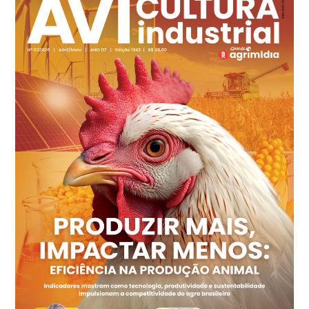
cx
Ovo Branco - Regional
Recife (PE)
R$ 144,92
cx
Ovo Vermelho - Regional
Recife (PE)
R$ 154,89
cx