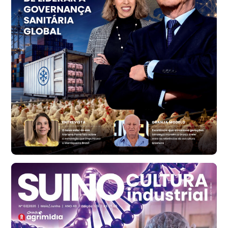
Ovo Vermelho - Regional
Vermelho
R$ 156,33
cx
Ovo Branco - Regional
Bastos (SP)
R$ 134,40
cx
Ovo Vermelho - Regional
Bastos (SP)
R$ 146,71
cx
Frango - Indicador
SP
R$ 7,13
kg
Frango - Indicador