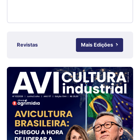
kg
Suíno - Estadual
RS
R$ 4,63
kg
Revistas
Mais Edições
Ovo Branco - Regional
Grande São Paulo (SP)
R$ 142,62
cx
Ovo Branco - Regional
Branco
R$ 144,99
cx
Ovo Vermelho - Regional
Grande São Paulo (SP)
R$ 153,38
cx