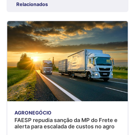
Relacionados
R$ 7,53
kg
Suíno - Estadual
SP
R$ 5,08
kg
Suíno - Estadual
MG
R$ 5,07
kg
Suíno - Estadual
PR
R$ 4,53
kg
AGRONEGÓCIO
Suíno - Estadual
FAESP repudia sanção da MP do Frete e
SC
alerta para escalada de custos no agro
R$ 4,50