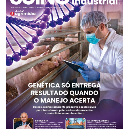
kg
Frango - Indicador
SP
R$ 7,15
kg
Trigo Atacado - Regional
PR
R$ 1.417,12
t
Trigo Atacado - Regional
RS
R$ 1.325,22
t
Ovo Vermelho - Regional
Vermelho
R$ 168,86
cx