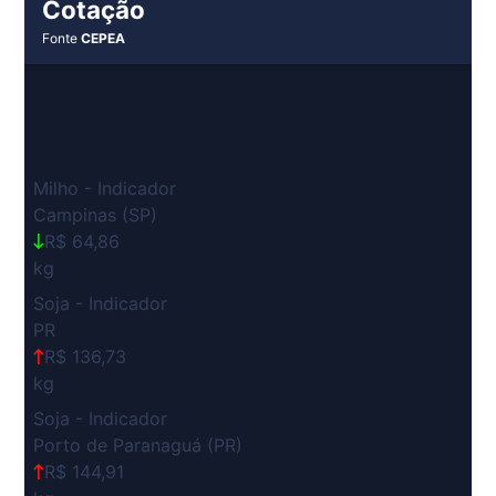
Cotação
Fonte
CEPEA
Milho - Indicador
Campinas (SP)
R$ 64,86
kg
Soja - Indicador
PR
R$ 136,73
kg
Soja - Indicador
Porto de Paranaguá (PR)
R$ 144,91