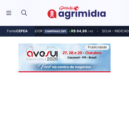
MILHO - INDICADOR
R$ 64,86
SOJA - INDICA
Fonte
CEPEA
CAMPINAS (SP)
/ KG