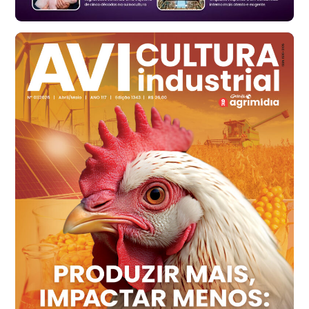
Ovo Branco - Regional
Santa Maria do Jetibá (ES)
R$ 139,62
cx
Ovo Branco - Regional
Recife (PE)
R$ 144,92
cx
Ovo Vermelho - Regional
Recife (PE)
R$ 154,89
cx