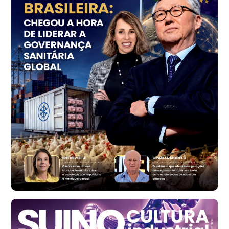
R$ 153,38
cx
Ovo Vermelho - Regional
Vermelho
R$ 156,33
cx
Ovo Branco - Regional
Bastos (SP)
R$ 134,40
cx
Ovo Vermelho - Regional
Bastos (SP)
R$ 146,71
cx
Frango - Indicador
SP
R$ 7,13