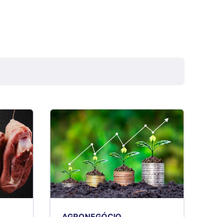
R$ 4,51
kg
Suíno - Estadual
SC
R$ 4,48
kg
Suíno - Estadual
RS
R$ 4,61
kg
Ovo Branco - Regional
Grande São Paulo (SP)
R$ 142,87
cx
Ovo Branco - Regional
Branco
R$ 145,34
AGRONEGÓCIO