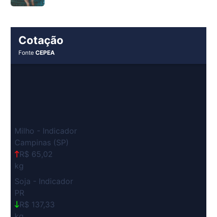
Cotação
Fonte
CEPEA
Milho - Indicador
Campinas (SP)
R$ 65,02
kg
Soja - Indicador
PR
R$ 137,33
kg