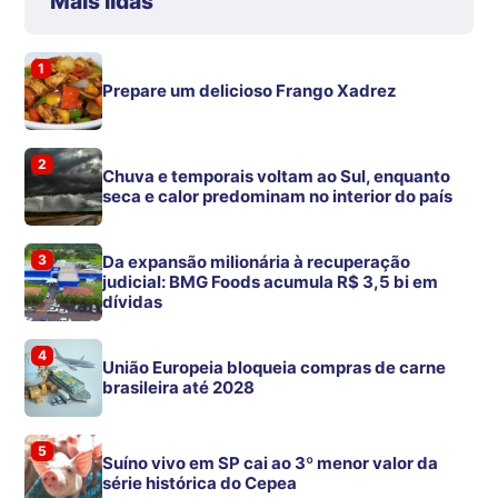
Mais lidas
1
Prepare um delicioso Frango Xadrez
2
Chuva e temporais voltam ao Sul, enquanto
seca e calor predominam no interior do país
3
Da expansão milionária à recuperação
judicial: BMG Foods acumula R$ 3,5 bi em
dívidas
4
União Europeia bloqueia compras de carne
brasileira até 2028
5
Suíno vivo em SP cai ao 3º menor valor da
série histórica do Cepea