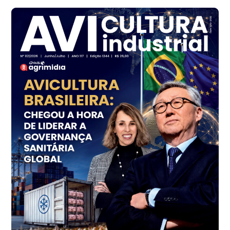
cx
Frango - Indicador
SP
R$ 7,16
kg
Frango - Indicador
SP
R$ 7,18
kg
Trigo Atacado - Regional
PR
R$ 1.414,46
t
Trigo Atacado - Regional
RS
R$ 1.314,61
t