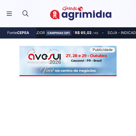
MILHO - INDICADOR
R$ 65,02
SOJA - INDICA
Fonte
CEPEA
CAMPINAS (SP)
/ KG