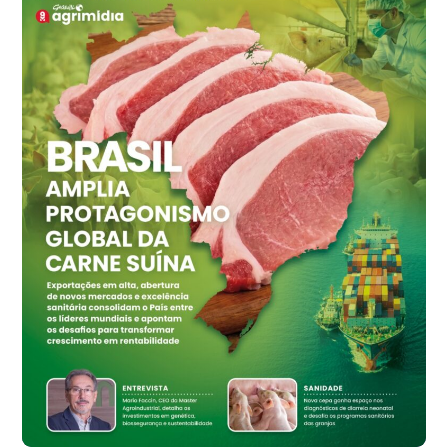
R$ 145,34
cx
Ovo Vermelho - Regional
Grande São Paulo (SP)
R$ 155,59
cx
Ovo Vermelho - Regional
Vermelho
R$ 159,31
cx
Ovo Branco - Regional
Bastos (SP)
R$ 134,42
cx
Ovo Vermelho - Regional
Bastos (SP)
R$ 148,56