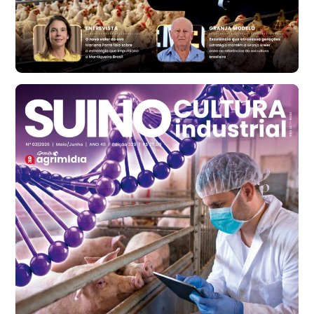
Ovo Vermelho - Regional
Vermelho
R$ 171,61
cx
Ovo Branco - Regional
Santa Maria do Jetibá (ES)
R$ 140,74
cx
Ovo Branco - Regional
Recife (PE)
R$ 147,74
cx
Ovo Vermelho - Regional
Recife (PE)
R$ 157,72
cx