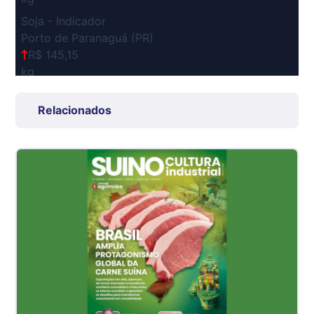
Soja - Indicador
Porto de Paranaguá (PR)
R$ 145,15
kg
Suíno Carcaça - Regional
Relacionados
Grande São Paulo (SP)
R$ 7,53
kg
Suíno - Estadual
SP
R$ 5,06
kg
Suíno - Estadual
MG
R$ 5,04
kg
Suíno - Estadual