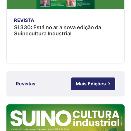
PR
R$ 4,51
REVISTA
kg
SI 330: Está no ar a nova edição da
Suíno - Estadual
Suinocultura Industrial
SC
R$ 4,48
kg
Suíno - Estadual
RS
R$ 4,61
kg
Revistas
Mais Edições
Ovo Branco - Regional
Grande São Paulo (SP)
R$ 142,87
cx
Ovo Branco - Regional
Branco