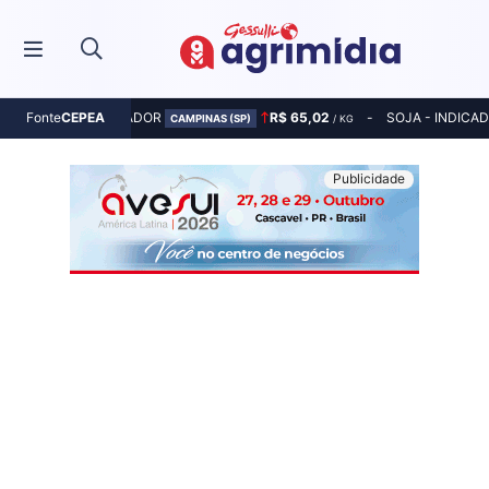
MILHO - INDICADOR
R$ 65,02
SOJA - INDICA
Fonte
CEPEA
CAMPINAS (SP)
/ KG