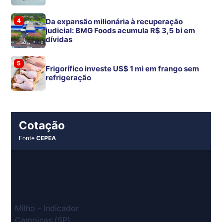
4
Da expansão milionária à recuperação
judicial: BMG Foods acumula R$ 3,5 bi em
dívidas
5
Frigorífico investe US$ 1 mi em frango sem
refrigeração
Cotação
Fonte
CEPEA
Milho - Indicador
Campinas (SP)