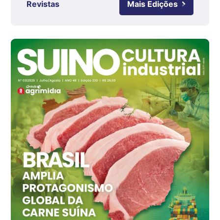
Revistas
Mais Edições
Ovo Branco - Regional
Grande São Paulo (SP)
R$ 142,87
cx
Ovo Branco - Regional
Branco
R$ 145,34
cx
Ovo Vermelho - Regional
Grande São Paulo (SP)
R$ 155,59
cx
Ovo Vermelho - Regional
Vermelho
R$ 159,31
cx
Ovo Branco - Regional