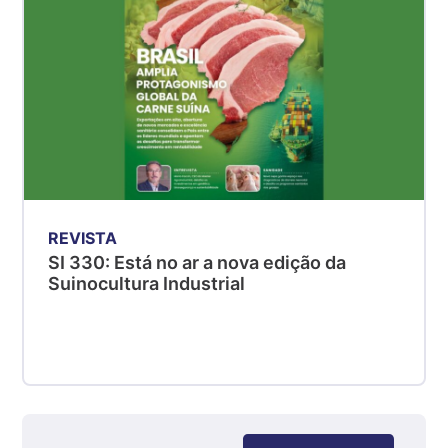
kg
Suíno - Estadual
MG
R$ 5,04
kg
Suíno - Estadual
PR
R$ 4,51
kg
REVISTA
Suíno - Estadual
SI 330: Está no ar a nova edição da
SC
Suinocultura Industrial
R$ 4,48
kg
Suíno - Estadual
RS
R$ 4,61
kg