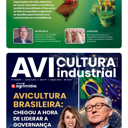
Bastos (SP)
R$ 134,42
cx
Ovo Vermelho - Regional
Bastos (SP)
R$ 148,56
cx
Frango - Indicador
SP
R$ 7,16
kg
Frango - Indicador
SP
R$ 7,18
kg
Trigo Atacado - Regional
PR
R$ 1.414,46