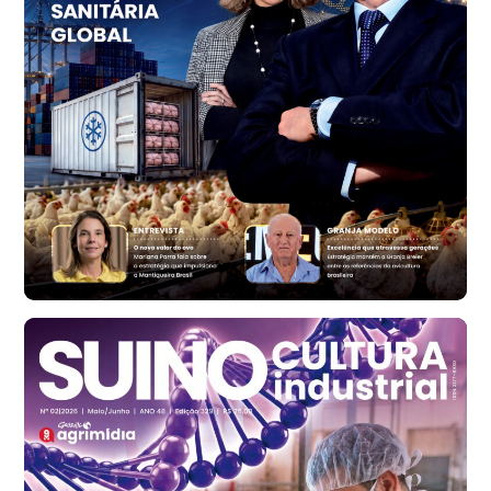
t
Trigo Atacado - Regional
RS
R$ 1.314,61
t
Ovo Vermelho - Regional
Vermelho
R$ 171,61
cx
Ovo Branco - Regional
Santa Maria do Jetibá (ES)
R$ 140,74
cx
Ovo Branco - Regional
Recife (PE)
R$ 147,74
cx