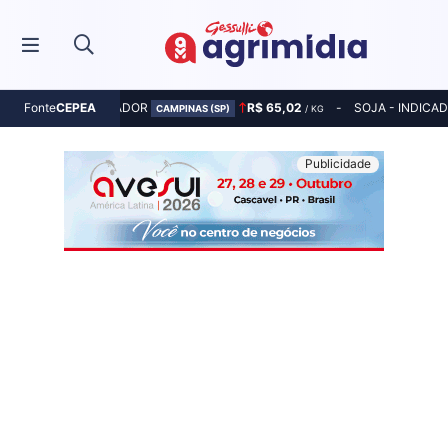
MILHO - INDICADOR
R$ 65,02
SOJA - INDICA
Fonte
CEPEA
CAMPINAS (SP)
/ KG