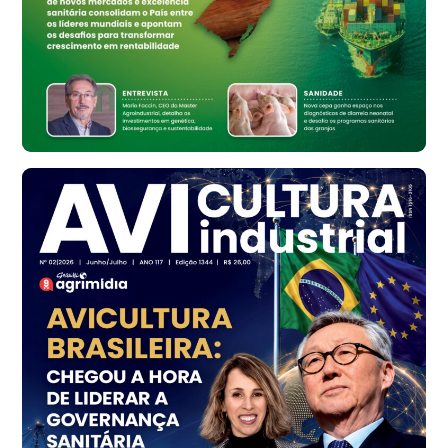
R$ 134,42
cx
Ovo Vermelho - Regional
Bastos (SP)
R$ 148,56
cx
Frango - Indicador
SP
R$ 7,16
kg
Frango - Indicador
SP
R$ 7,18
kg
Trigo Atacado - Regional
PR
R$ 1.414,46
t