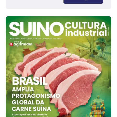
Grande São Paulo (SP)
R$ 142,87
cx
Ovo Branco - Regional
Branco
R$ 145,34
cx
Ovo Vermelho - Regional
Grande São Paulo (SP)
R$ 155,59
cx
Ovo Vermelho - Regional
Vermelho
R$ 159,31
cx
Ovo Branco - Regional
Bastos (SP)