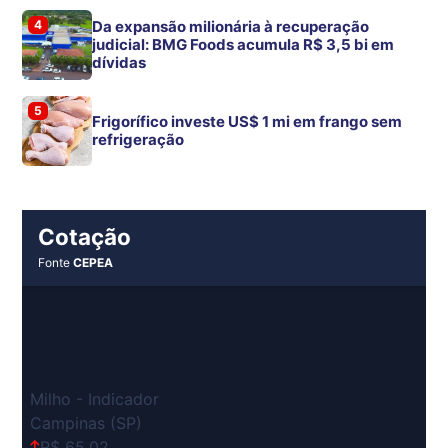
4
Da expansão milionária à recuperação
judicial: BMG Foods acumula R$ 3,5 bi em
dívidas
5
Frigorífico investe US$ 1 mi em frango sem
refrigeração
Cotação
Fonte
CEPEA
Milho - Indicador
Campinas (SP)
R$ 65,02