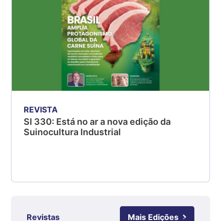
Suíno - Estadual
MG
R$ 5,04
kg
Suíno - Estadual
PR
R$ 4,51
kg
REVISTA
Suíno - Estadual
SI 330: Está no ar a nova edição da
SC
Suinocultura Industrial
R$ 4,48
kg
Suíno - Estadual
RS
R$ 4,61
kg
Ovo Branco - Regional
Revistas
Mais Edições