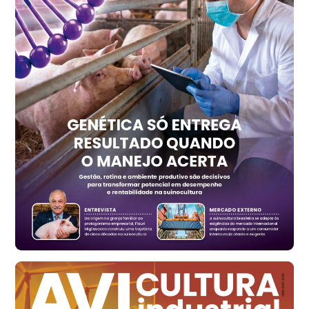
Recife (PE)
R$ 157,72
cx