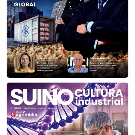
Trigo Atacado - Regional
RS
R$ 1.314,61
t
Ovo Vermelho - Regional
Vermelho
R$ 171,61
cx
Ovo Branco - Regional
Santa Maria do Jetibá (ES)
R$ 140,74
cx
Ovo Branco - Regional
Recife (PE)
R$ 147,74
cx
Ovo Vermelho - Regional