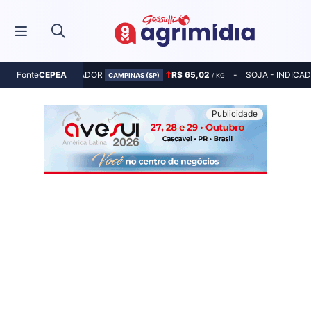
MILHO - INDICADOR
R$ 65,02
SOJA - INDICA
Fonte
CEPEA
CAMPINAS (SP)
/ KG