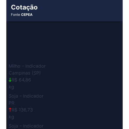
Cotação
Fonte
CEPEA
Milho - Indicador
Campinas (SP)
R$ 64,86
kg
Soja - Indicador
PR
R$ 136,73
kg
Soja - Indicador