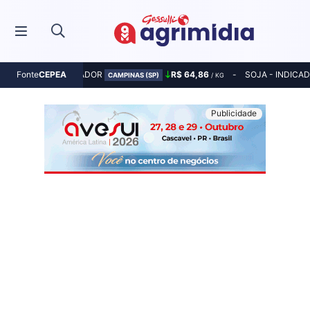
MILHO - INDICADOR
R$ 64,86
SOJA - INDICA
Fonte
CEPEA
CAMPINAS (SP)
/ KG