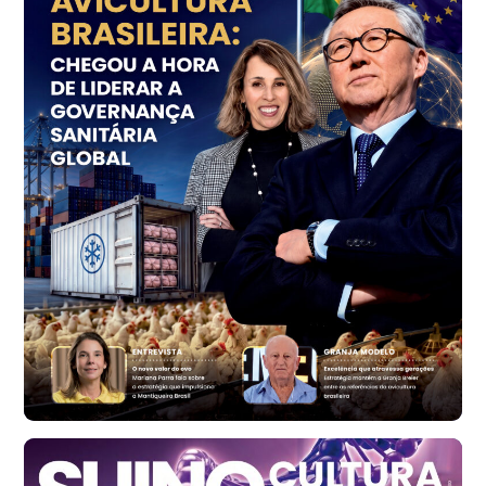
Ovo Vermelho - Regional
Grande São Paulo (SP)
R$ 153,38
cx
Ovo Vermelho - Regional
Vermelho
R$ 156,33
cx
Ovo Branco - Regional
Bastos (SP)
R$ 134,40
cx
Ovo Vermelho - Regional
Bastos (SP)
R$ 146,71
cx
Frango - Indicador