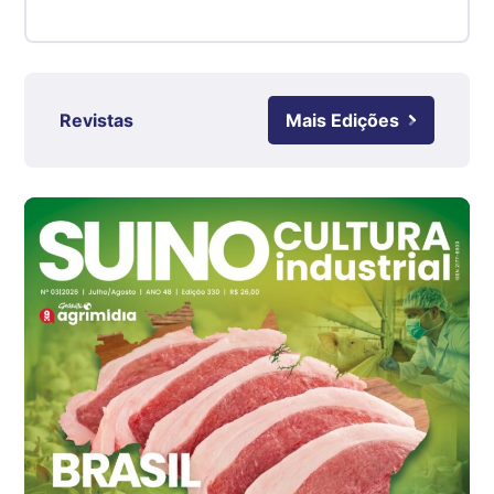
Suíno - Estadual
RS
R$ 4,61
kg
Revistas
Mais Edições
Ovo Branco - Regional
Grande São Paulo (SP)
R$ 142,87
cx
Ovo Branco - Regional
Branco
R$ 145,34
cx
Ovo Vermelho - Regional
Grande São Paulo (SP)
R$ 155,59
cx
Ovo Vermelho - Regional