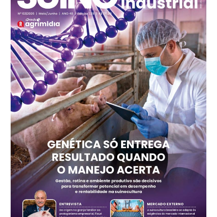
Ovo Branco - Regional
Recife (PE)
R$ 147,74
cx
Ovo Vermelho - Regional
Recife (PE)
R$ 157,72
cx