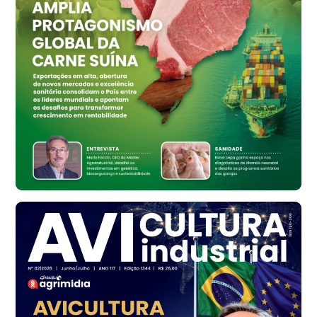
Vermelho
R$ 159,31
cx
Ovo Branco - Regional
Bastos (SP)
R$ 134,42
cx
Ovo Vermelho - Regional
Bastos (SP)
R$ 148,56
cx
Frango - Indicador
SP
R$ 7,16
kg
Frango - Indicador
SP
R$ 7,18