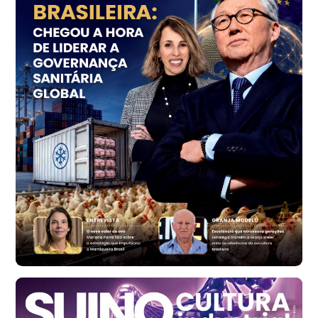
kg
Trigo Atacado - Regional
PR
R$ 1.414,46
t
Trigo Atacado - Regional
RS
R$ 1.314,61
t
Ovo Vermelho - Regional
Vermelho
R$ 171,61
cx
Ovo Branco - Regional
Santa Maria do Jetibá (ES)
R$ 140,74
cx