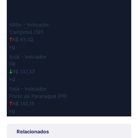
Milho - Indicador
Campinas (SP)
R$ 65,02
kg
Soja - Indicador
PR
R$ 137,33
kg
Soja - Indicador
Porto de Paranaguá (PR)
R$ 145,15
kg
Suíno Carcaça - Regional
Grande São Paulo (SP)
Relacionados
R$ 7,53