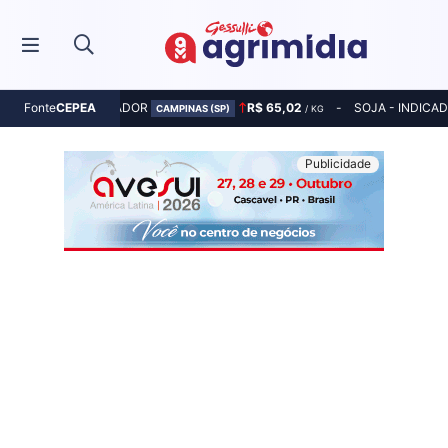
MILHO - INDICADOR
R$ 65,02
SOJA - INDICA
Fonte
CEPEA
CAMPINAS (SP)
/ KG