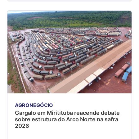
kg
Suíno - Estadual
SP
R$ 5,06
kg
Suíno - Estadual
MG
R$ 5,04
kg
Suíno - Estadual
PR
R$ 4,51
kg
AGRONEGÓCIO
Suíno - Estadual
Gargalo em Miritituba reacende debate
sobre estrutura do Arco Norte na safra
SC
2026
R$ 4,48
kg