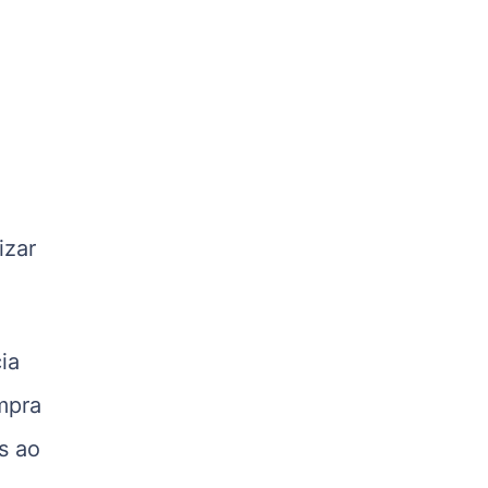
R$ 5,07
kg
Suíno - Estadual
PR
R$ 4,53
kg
Suíno - Estadual
SC
izar
R$ 4,50
kg
Suíno - Estadual
RS
ia
R$ 4,63
kg
mpra
Ovo Branco - Regional
s ao
Grande São Paulo (SP)
R$ 142,62