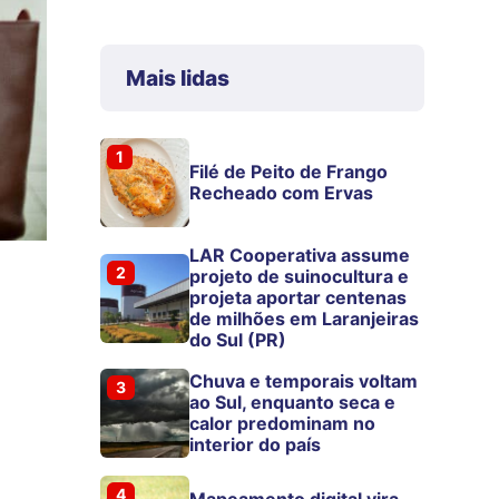
Mais lidas
1
Filé de Peito de Frango
Recheado com Ervas
LAR Cooperativa assume
2
projeto de suinocultura e
projeta aportar centenas
de milhões em Laranjeiras
do Sul (PR)
Chuva e temporais voltam
3
ao Sul, enquanto seca e
calor predominam no
interior do país
4
Mapeamento digital vira