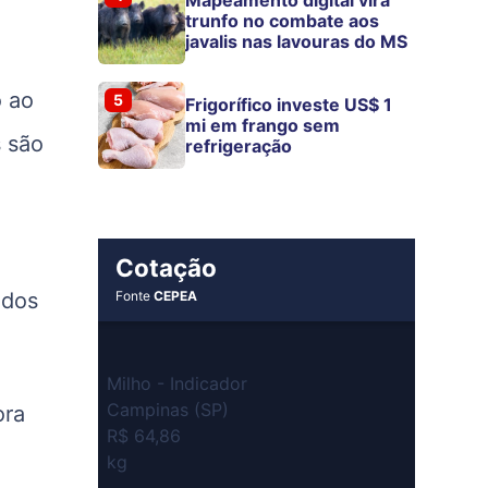
trunfo no combate aos
javalis nas lavouras do MS
o ao
5
Frigorífico investe US$ 1
mi em frango sem
s são
refrigeração
Cotação
ados
Fonte
CEPEA
Milho - Indicador
Campinas (SP)
ora
R$ 64,86
kg