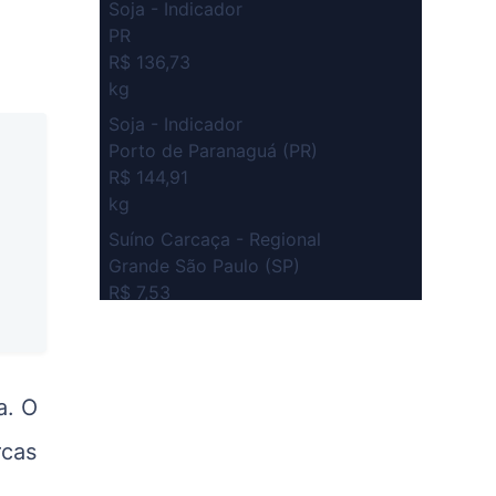
Soja - Indicador
PR
R$ 136,73
kg
Soja - Indicador
Porto de Paranaguá (PR)
R$ 144,91
kg
Suíno Carcaça - Regional
Grande São Paulo (SP)
R$ 7,53
kg
Suíno - Estadual
SP
a. O
R$ 5,08
kg
rcas
Suíno - Estadual
MG