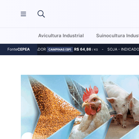
Avicultura Industrial
Suinocultura Indust
MILHO - INDICADOR
R$ 64,86
SOJA - INDICAD
Fonte
CEPEA
CAMPINAS (SP)
/ KG