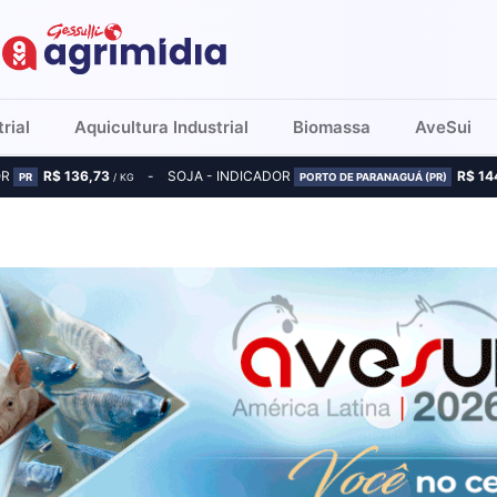
rial
Aquicultura Industrial
Biomassa
AveSui
OR
R$ 136,73
SOJA - INDICADOR
R$ 14
PR
/ KG
PORTO DE PARANAGUÁ (PR)