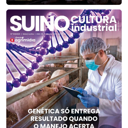
Frango - Indicador
SP
R$ 7,13
kg
Frango - Indicador
SP
R$ 7,15
kg
Trigo Atacado - Regional
PR
R$ 1.417,12
t
Trigo Atacado - Regional
RS
R$ 1.325,22
t
Ovo Vermelho - Regional