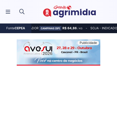
MILHO - INDICADOR
R$ 64,86
SOJA - INDICAD
Fonte
CEPEA
CAMPINAS (SP)
/ KG