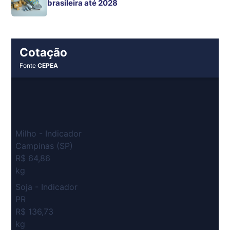
brasileira até 2028
Cotação
Fonte
CEPEA
Milho - Indicador
Campinas (SP)
R$ 64,86
kg
Soja - Indicador
PR
R$ 136,73
kg