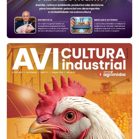
Vermelho
R$ 168,86
cx
Ovo Branco - Regional
Santa Maria do Jetibá (ES)
R$ 139,62
cx
Ovo Branco - Regional
Recife (PE)
R$ 144,92
cx
Ovo Vermelho - Regional
Recife (PE)
R$ 154,89
cx