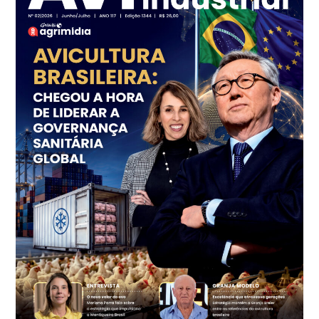
R$ 144,99
cx
Ovo Vermelho - Regional
Grande São Paulo (SP)
R$ 153,38
cx
Ovo Vermelho - Regional
Vermelho
R$ 156,33
cx
Ovo Branco - Regional
Bastos (SP)
R$ 134,40
cx
Ovo Vermelho - Regional
Bastos (SP)
R$ 146,71
cx