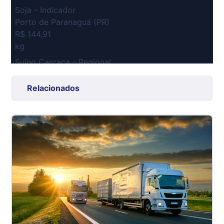
Soja - Indicador
Porto de Paranaguá (PR)
R$ 144,91
kg
Suíno Carcaça - Regional
Grande São Paulo (SP)
R$ 7,53
Relacionados
kg
Suíno - Estadual
SP
R$ 5,08
kg
Suíno - Estadual
MG
R$ 5,07
kg
Suíno - Estadual