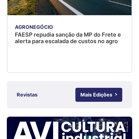
PR
R$ 4,53
kg
AGRONEGÓCIO
Suíno - Estadual
FAESP repudia sanção da MP do Frete e
SC
alerta para escalada de custos no agro
R$ 4,50
kg
Suíno - Estadual
RS
R$ 4,63
kg
Ovo Branco - Regional
Revistas
Mais Edições
Grande São Paulo (SP)
R$ 142,62
cx
Ovo Branco - Regional
Branco