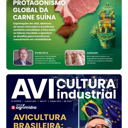
Vermelho
R$ 159,31
cx
Ovo Branco - Regional
Bastos (SP)
R$ 134,42
cx
Ovo Vermelho - Regional
Bastos (SP)
R$ 148,56
cx
Frango - Indicador
SP
R$ 7,16
kg
Frango - Indicador
SP