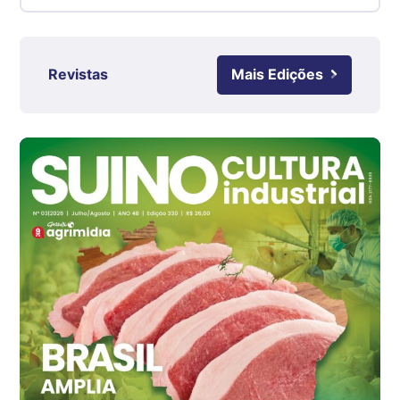
Suíno - Estadual
RS
R$ 4,61
Revistas
Mais Edições
kg
Ovo Branco - Regional
Grande São Paulo (SP)
R$ 142,87
cx
Ovo Branco - Regional
Branco
R$ 145,34
cx
Ovo Vermelho - Regional
Grande São Paulo (SP)
R$ 155,59
cx
Ovo Vermelho - Regional