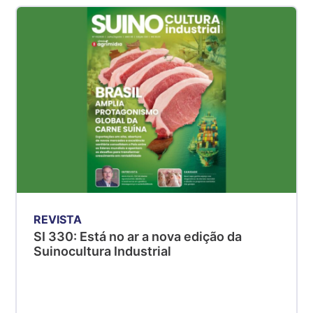
kg
Suíno - Estadual
SP
R$ 5,06
kg
Suíno - Estadual
MG
R$ 5,04
kg
Suíno - Estadual
PR
R$ 4,51
REVISTA
kg
SI 330: Está no ar a nova edição da
Suinocultura Industrial
Suíno - Estadual
SC
R$ 4,48
kg