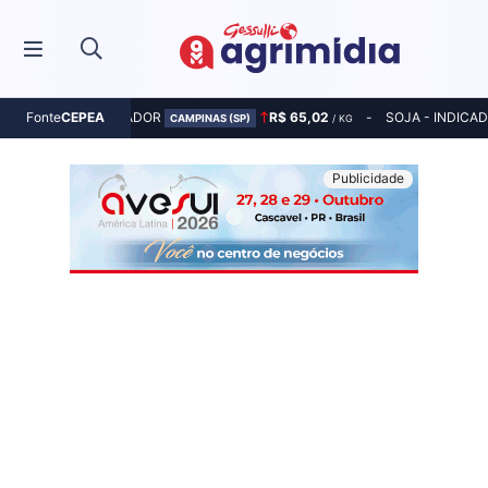
MILHO - INDICADOR
R$ 65,02
SOJA - INDICA
Fonte
CEPEA
CAMPINAS (SP)
/ KG