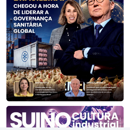
R$ 7,18
kg
Trigo Atacado - Regional
PR
R$ 1.414,46
t
Trigo Atacado - Regional
RS
R$ 1.314,61
t
Ovo Vermelho - Regional
Vermelho
R$ 171,61
cx
Ovo Branco - Regional
Santa Maria do Jetibá (ES)
R$ 140,74
cx