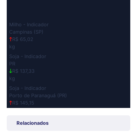
Milho - Indicador
Campinas (SP)
R$ 65,02
kg
Soja - Indicador
PR
R$ 137,33
kg
Soja - Indicador
Porto de Paranaguá (PR)
R$ 145,15
kg
Suíno Carcaça - Regional
Relacionados
Grande São Paulo (SP)
R$ 7,53