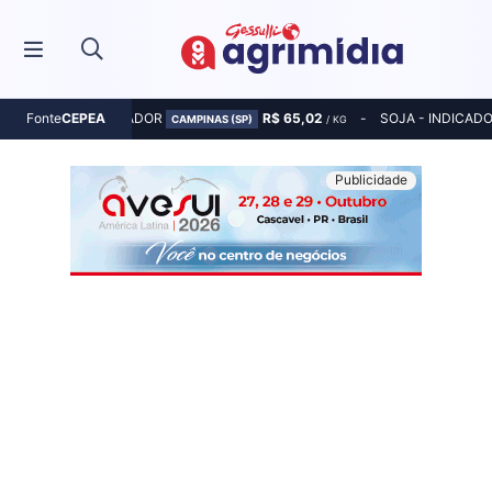
MILHO - INDICADOR
R$ 65,02
SOJA - INDICAD
Fonte
CEPEA
CAMPINAS (SP)
/ KG