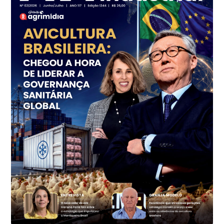
Frango - Indicador
SP
R$ 7,18
kg
Trigo Atacado - Regional
PR
R$ 1.414,46
t
Trigo Atacado - Regional
RS
R$ 1.314,61
t
Ovo Vermelho - Regional
Vermelho
R$ 171,61
cx
Ovo Branco - Regional