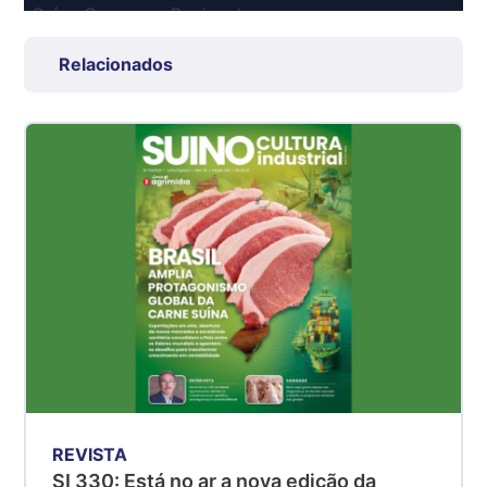
Suíno Carcaça - Regional
Grande São Paulo (SP)
Relacionados
R$ 7,53
kg
Suíno - Estadual
SP
R$ 5,06
kg
Suíno - Estadual
MG
R$ 5,04
kg
Suíno - Estadual
PR
R$ 4,51
kg
REVISTA
Suíno - Estadual
SI 330: Está no ar a nova edição da