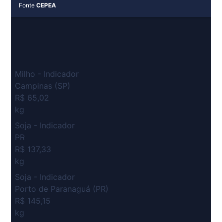
Fonte
CEPEA
Milho - Indicador
Campinas (SP)
R$ 65,02
kg
Soja - Indicador
PR
R$ 137,33
kg
Soja - Indicador
Porto de Paranaguá (PR)
R$ 145,15
kg