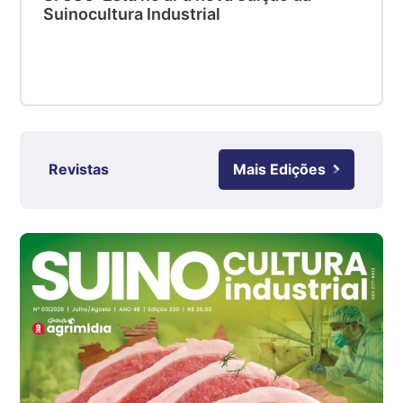
SC
Suinocultura Industrial
R$ 4,48
kg
Suíno - Estadual
RS
R$ 4,61
kg
Revistas
Mais Edições
Ovo Branco - Regional
Grande São Paulo (SP)
R$ 142,87
cx
Ovo Branco - Regional
Branco
R$ 145,34
cx
Ovo Vermelho - Regional
Grande São Paulo (SP)
R$ 155,59