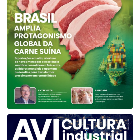
cx
Ovo Vermelho - Regional
Vermelho
R$ 159,31
cx
Ovo Branco - Regional
Bastos (SP)
R$ 134,42
cx
Ovo Vermelho - Regional
Bastos (SP)
R$ 148,56
cx
Frango - Indicador
SP
R$ 7,16
kg