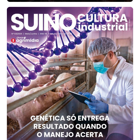
Santa Maria do Jetibá (ES)
R$ 140,74
cx
Ovo Branco - Regional
Recife (PE)
R$ 147,74
cx
Ovo Vermelho - Regional
Recife (PE)
R$ 157,72
cx