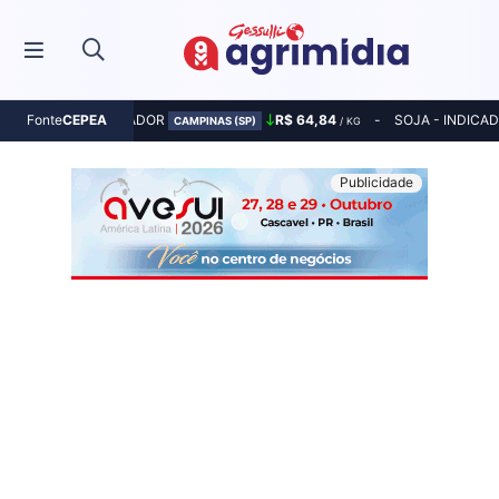
MILHO - INDICADOR
R$ 64,84
SOJA - INDICA
Fonte
CEPEA
CAMPINAS (SP)
/ KG