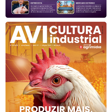
cx
Ovo Branco - Regional
Santa Maria do Jetibá (ES)
R$ 139,43
cx
Ovo Branco - Regional
Recife (PE)
R$ 149,79
cx
Ovo Vermelho - Regional
Recife (PE)
R$ 158,77
cx