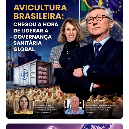
Ovo Vermelho - Regional
Grande São Paulo (SP)
R$ 155,59
cx
Ovo Vermelho - Regional
Vermelho
R$ 159,31
cx
Ovo Branco - Regional
Bastos (SP)
R$ 134,40
cx
Ovo Vermelho - Regional
Bastos (SP)
R$ 147,87
cx
Frango - Indicador
SP