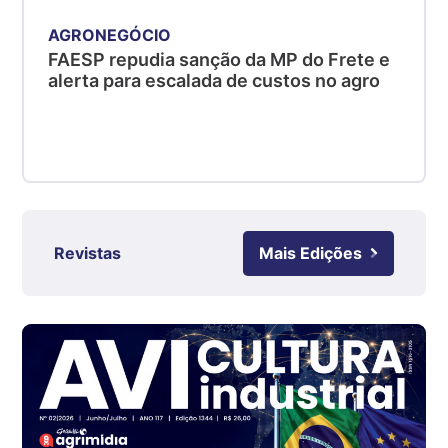
kg
AGRONEGÓCIO
Suíno - Estadual
FAESP repudia sanção da MP do Frete e
SC
alerta para escalada de custos no agro
R$ 4,48
kg
Suíno - Estadual
RS
R$ 4,63
kg
Ovo Branco - Regional
Revistas
Mais Edições
Grande São Paulo (SP)
R$ 142,87
cx
Ovo Branco - Regional
Branco
R$ 145,34
cx