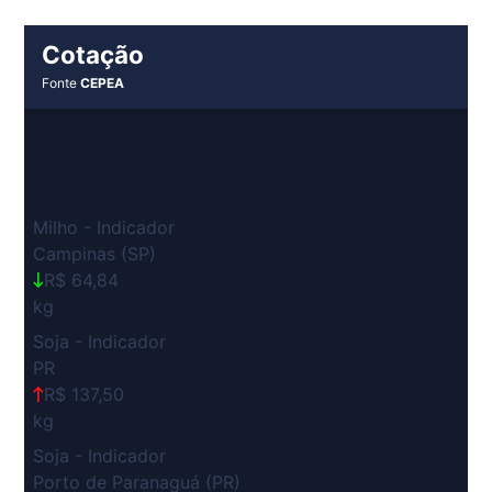
Cotação
Fonte
CEPEA
Milho - Indicador
Campinas (SP)
R$ 64,84
kg
Soja - Indicador
PR
R$ 137,50
kg
Soja - Indicador
Porto de Paranaguá (PR)