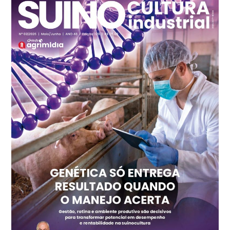
R$ 7,13
kg
Frango - Indicador
SP
R$ 7,15
kg
Trigo Atacado - Regional
PR
R$ 1.414,20
t
Trigo Atacado - Regional
RS
R$ 1.314,40
t
Ovo Vermelho - Regional
Vermelho
R$ 171,15