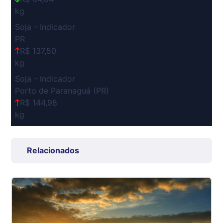
kg
Soja - Indicador
PR
R$ 137,50
kg
Soja - Indicador
Porto de Paranaguá (PR)
R$ 144,98
kg
Suíno Carcaça - Regional
Grande São Paulo (SP)
Relacionados
R$ 7,53
kg
Suíno - Estadual
SP
R$ 5,08
kg