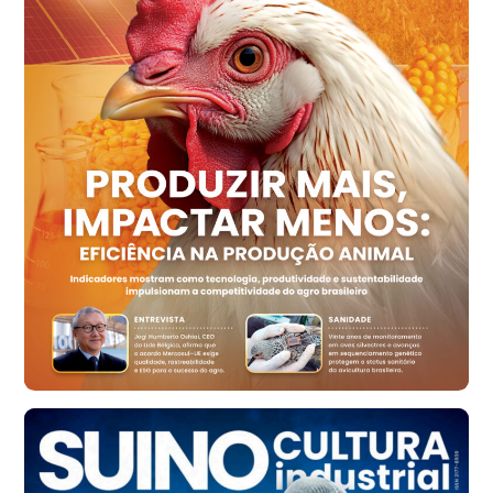
Recife (PE)
R$ 158,77
cx