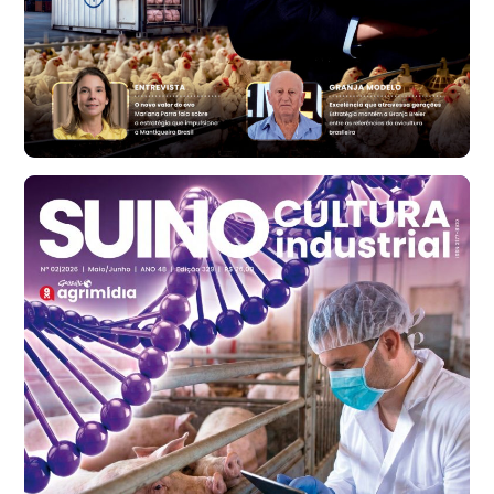
R$ 134,40
cx
Ovo Vermelho - Regional
Bastos (SP)
R$ 147,87
cx
Frango - Indicador
SP
R$ 7,13
kg
Frango - Indicador
SP
R$ 7,15
kg
Trigo Atacado - Regional
PR
R$ 1.414,20
t