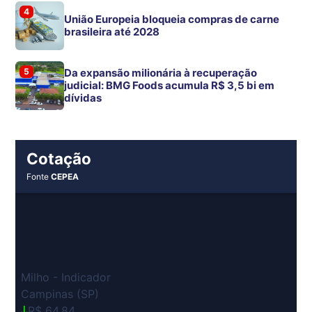
4
União Europeia bloqueia compras de carne
brasileira até 2028
5
Da expansão milionária à recuperação
judicial: BMG Foods acumula R$ 3,5 bi em
dívidas
Cotação
Fonte
CEPEA
Milho - Indicador
Campinas (SP)
R$ 64,84