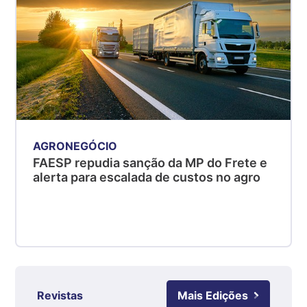
Suíno - Estadual
MG
R$ 5,05
kg
Suíno - Estadual
PR
R$ 4,53
kg
AGRONEGÓCIO
Suíno - Estadual
FAESP repudia sanção da MP do Frete e
SC
alerta para escalada de custos no agro
R$ 4,48
kg
Suíno - Estadual
RS
R$ 4,63
kg
Revistas
Mais Edições
Ovo Branco - Regional