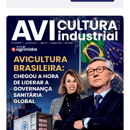
Grande São Paulo (SP)
R$ 142,87
cx
Ovo Branco - Regional
Branco
R$ 145,34
cx
Ovo Vermelho - Regional
Grande São Paulo (SP)
R$ 155,59
cx
Ovo Vermelho - Regional
Vermelho
R$ 159,31
cx
Ovo Branco - Regional
Bastos (SP)