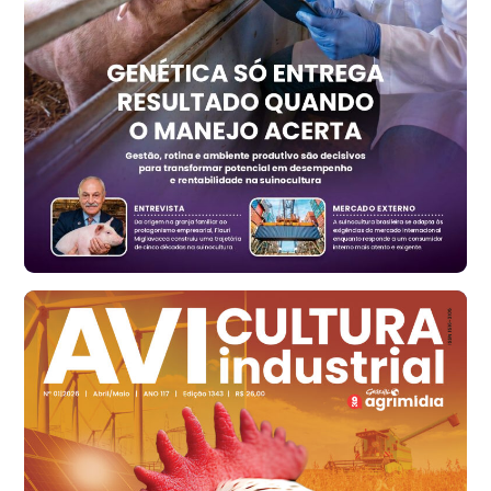
Trigo Atacado - Regional
RS
R$ 1.314,40
t
Ovo Vermelho - Regional
Vermelho
R$ 171,15
cx
Ovo Branco - Regional
Santa Maria do Jetibá (ES)
R$ 139,43
cx
Ovo Branco - Regional
Recife (PE)
R$ 149,79
cx
Ovo Vermelho - Regional