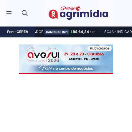
MILHO - INDICADOR
R$ 64,84
SOJA - INDICA
Fonte
CEPEA
CAMPINAS (SP)
/ KG