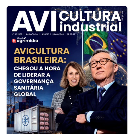
R$ 142,62
cx
Ovo Branco - Regional
Branco
R$ 144,99
cx
Ovo Vermelho - Regional
Grande São Paulo (SP)
R$ 153,38
cx
Ovo Vermelho - Regional
Vermelho
R$ 156,33
cx
Ovo Branco - Regional
Bastos (SP)
R$ 134,40
cx