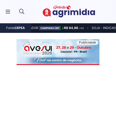
MILHO - INDICADOR
R$ 64,86
SOJA - INDICA
Fonte
CEPEA
CAMPINAS (SP)
/ KG