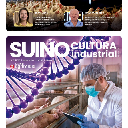
Ovo Vermelho - Regional
Bastos (SP)
R$ 146,71
cx
Frango - Indicador
SP
R$ 7,13
kg
Frango - Indicador
SP
R$ 7,15
kg
Trigo Atacado - Regional
PR
R$ 1.417,12
t
Trigo Atacado - Regional