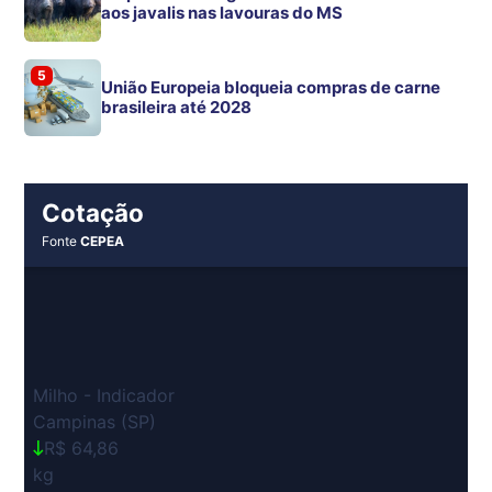
aos javalis nas lavouras do MS
5
União Europeia bloqueia compras de carne
brasileira até 2028
Cotação
Fonte
CEPEA
Milho - Indicador
Campinas (SP)
R$ 64,86
kg