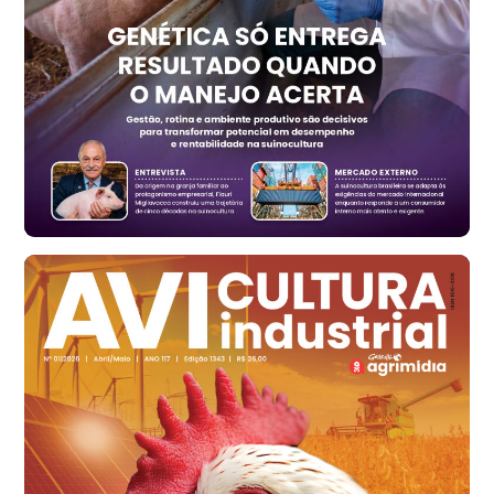
RS
R$ 1.325,22
t
Ovo Vermelho - Regional
Vermelho
R$ 168,86
cx
Ovo Branco - Regional
Santa Maria do Jetibá (ES)
R$ 139,62
cx
Ovo Branco - Regional
Recife (PE)
R$ 144,92
cx
Ovo Vermelho - Regional
Recife (PE)