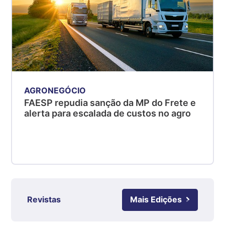
MG
R$ 5,07
kg
Suíno - Estadual
PR
R$ 4,53
kg
AGRONEGÓCIO
Suíno - Estadual
FAESP repudia sanção da MP do Frete e
SC
alerta para escalada de custos no agro
R$ 4,50
kg
Suíno - Estadual
RS
R$ 4,63
kg
Revistas
Mais Edições
Ovo Branco - Regional
Grande São Paulo (SP)