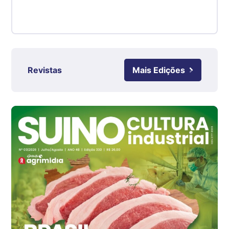
Suíno - Estadual
RS
R$ 4,61
kg
Ovo Branco - Regional
Revistas
Mais Edições
Grande São Paulo (SP)
R$ 142,87
cx
Ovo Branco - Regional
Branco
R$ 145,34
cx
Ovo Vermelho - Regional
Grande São Paulo (SP)
R$ 155,59
cx
Ovo Vermelho - Regional