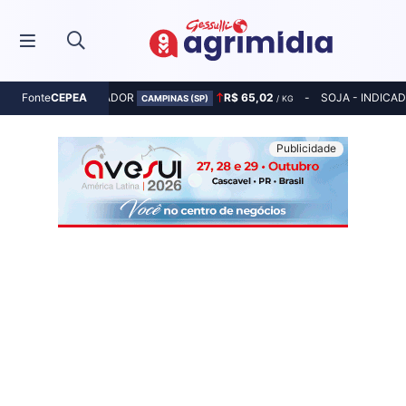
MILHO - INDICADOR
R$ 65,02
SOJA - INDICA
Fonte
CEPEA
CAMPINAS (SP)
/ KG