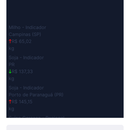
Milho - Indicador
Campinas (SP)
R$ 65,02
kg
Soja - Indicador
PR
R$ 137,33
kg
Soja - Indicador
Porto de Paranaguá (PR)
R$ 145,15
kg
Suíno Carcaça - Regional
Grande São Paulo (SP)