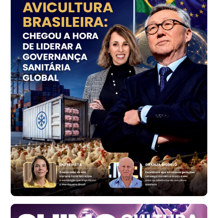
R$ 7,18
kg
Trigo Atacado - Regional
PR
R$ 1.414,46
t
Trigo Atacado - Regional
RS
R$ 1.314,61
t
Ovo Vermelho - Regional
Vermelho
R$ 171,61
cx
Ovo Branco - Regional
Santa Maria do Jetibá (ES)
R$ 140,74