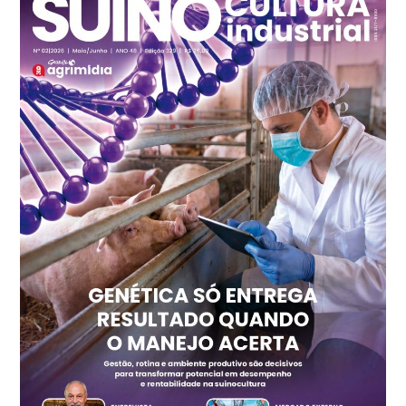
cx
Ovo Branco - Regional
Recife (PE)
R$ 147,74
cx
Ovo Vermelho - Regional
Recife (PE)
R$ 157,72
cx