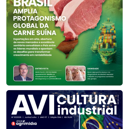
Vermelho
R$ 159,31
cx
Ovo Branco - Regional
Bastos (SP)
R$ 134,42
cx
Ovo Vermelho - Regional
Bastos (SP)
R$ 148,56
cx
Frango - Indicador
SP
R$ 7,16
kg
Frango - Indicador
SP