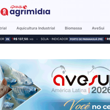
rial
Aquicultura Industrial
Biomassa
AveSui
DOR
R$ 137,50
SOJA - INDICADOR
R
PR
/ KG
PORTO DE PARANAGUÁ (PR)