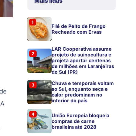
Mais lidas
1
Filé de Peito de Frango
Recheado com Ervas
LAR Cooperativa assume
2
projeto de suinocultura e
projeta aportar centenas
de milhões em Laranjeiras
do Sul (PR)
Chuva e temporais voltam
3
ao Sul, enquanto seca e
 de
calor predominam no
interior do país
 A
4
União Europeia bloqueia
compras de carne
brasileira até 2028
e