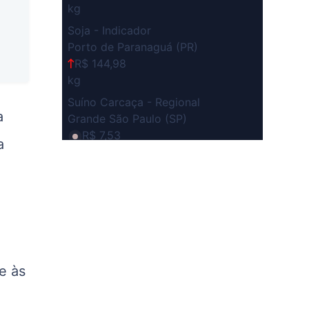
kg
Soja - Indicador
Porto de Paranaguá (PR)
R$ 144,98
kg
Suíno Carcaça - Regional
a
Grande São Paulo (SP)
R$ 7,53
a
kg
Suíno - Estadual
SP
R$ 5,08
kg
Suíno - Estadual
MG
e às
R$ 5,05
kg