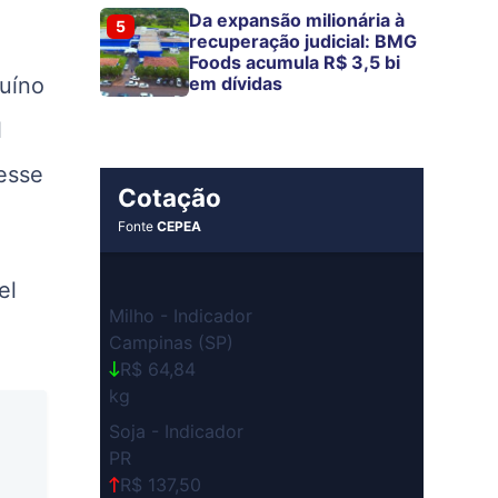
Da expansão milionária à
5
recuperação judicial: BMG
Foods acumula R$ 3,5 bi
suíno
em dívidas
l
esse
Cotação
Fonte
CEPEA
el
Milho - Indicador
Campinas (SP)
R$ 64,84
kg
Soja - Indicador
PR
R$ 137,50