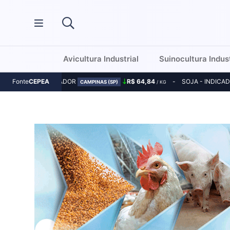
Avicultura Industrial
Suinocultura Indust
MILHO - INDICADOR
R$ 64,84
SOJA - INDICA
Fonte
CEPEA
CAMPINAS (SP)
/ KG