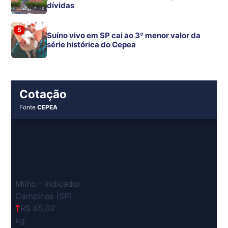
dívidas
5
Suíno vivo em SP cai ao 3º menor valor da
série histórica do Cepea
Cotação
Fonte
CEPEA
Milho - Indicador
Campinas (SP)
R$ 65,02
kg