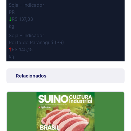
Soja - Indicador
PR
R$ 137,33
kg
Soja - Indicador
Porto de Paranaguá (PR)
R$ 145,15
kg
Suíno Carcaça - Regional
Grande São Paulo (SP)
Relacionados
R$ 7,53
kg
Suíno - Estadual
SP
R$ 5,06
kg
Suíno - Estadual