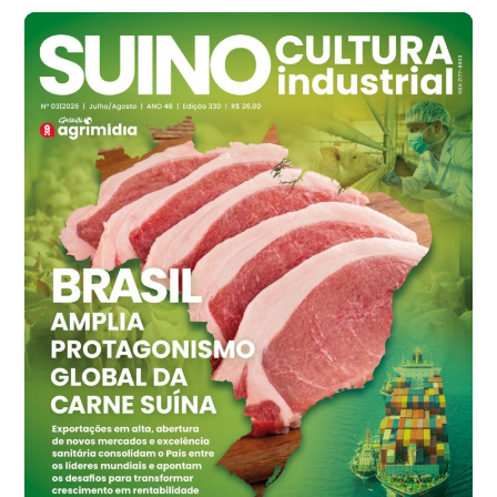
R$ 142,87
cx
Ovo Branco - Regional
Branco
R$ 145,34
cx
Ovo Vermelho - Regional
Grande São Paulo (SP)
R$ 155,59
cx
Ovo Vermelho - Regional
Vermelho
R$ 159,31
cx
Ovo Branco - Regional
Bastos (SP)
R$ 134,42
cx