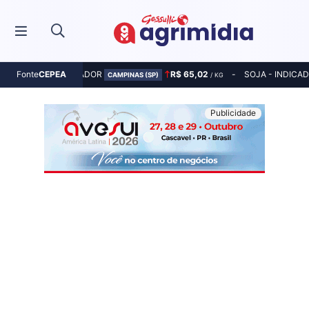
MILHO - INDICADOR
R$ 65,02
SOJA - INDICA
Fonte
CEPEA
CAMPINAS (SP)
/ KG