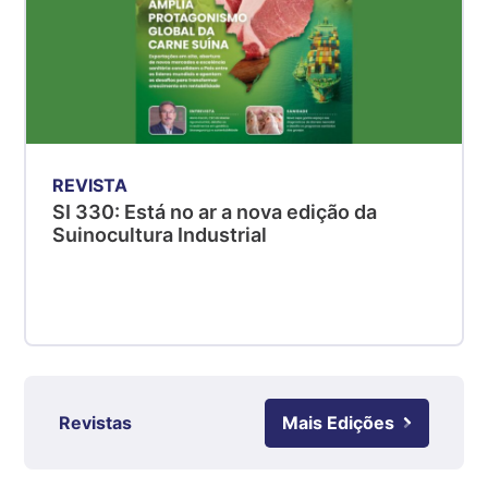
MG
R$ 5,04
kg
Suíno - Estadual
PR
R$ 4,51
kg
REVISTA
Suíno - Estadual
SI 330: Está no ar a nova edição da
Suinocultura Industrial
SC
R$ 4,48
kg
Suíno - Estadual
RS
R$ 4,61
kg
Revistas
Mais Edições
Ovo Branco - Regional
Grande São Paulo (SP)