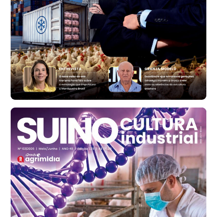
RS
R$ 1.314,61
t
Ovo Vermelho - Regional
Vermelho
R$ 171,61
cx
Ovo Branco - Regional
Santa Maria do Jetibá (ES)
R$ 140,74
cx
Ovo Branco - Regional
Recife (PE)
R$ 147,74
cx
Ovo Vermelho - Regional
Recife (PE)