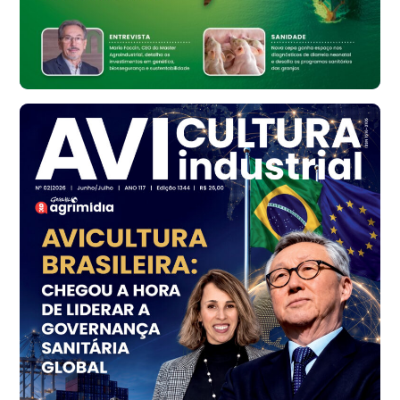
Ovo Vermelho - Regional
Bastos (SP)
R$ 148,56
cx
Frango - Indicador
SP
R$ 7,16
kg
Frango - Indicador
SP
R$ 7,18
kg
Trigo Atacado - Regional
PR
R$ 1.414,46
t
Trigo Atacado - Regional