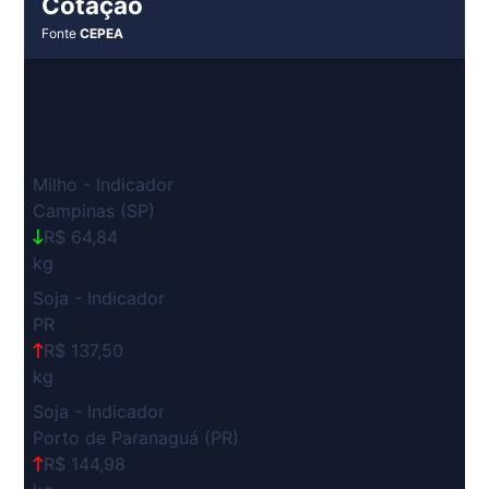
Cotação
Fonte
CEPEA
Milho - Indicador
Campinas (SP)
R$ 64,84
kg
Soja - Indicador
PR
R$ 137,50
kg
Soja - Indicador
Porto de Paranaguá (PR)
R$ 144,98