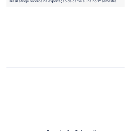
Brasil atinge recorde na exportação de carne suína no 1º semestre