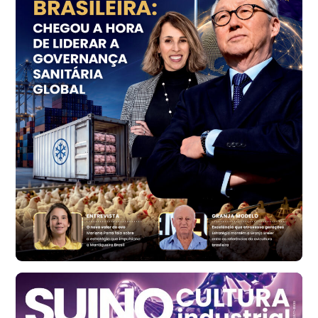
R$ 155,59
cx
Ovo Vermelho - Regional
Vermelho
R$ 159,31
cx
Ovo Branco - Regional
Bastos (SP)
R$ 134,40
cx
Ovo Vermelho - Regional
Bastos (SP)
R$ 147,87
cx
Frango - Indicador
SP
R$ 7,13