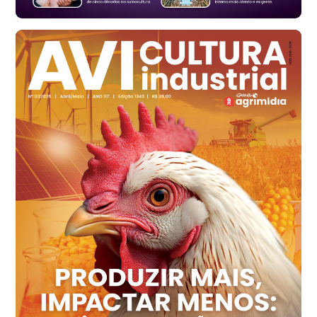
Ovo Branco - Regional
Santa Maria do Jetibá (ES)
R$ 139,43
cx
Ovo Branco - Regional
Recife (PE)
R$ 149,79
cx
Ovo Vermelho - Regional
Recife (PE)
R$ 158,77
cx