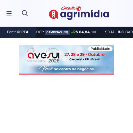
MILHO - INDICADOR
R$ 64,84
SOJA - INDICA
Fonte
CEPEA
CAMPINAS (SP)
/ KG