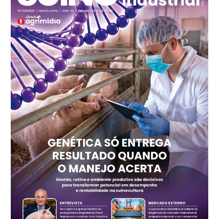
kg
Frango - Indicador
SP
R$ 7,15
kg
Trigo Atacado - Regional
PR
R$ 1.414,20
t
Trigo Atacado - Regional
RS
R$ 1.314,40
t
Ovo Vermelho - Regional
Vermelho
R$ 171,15
cx