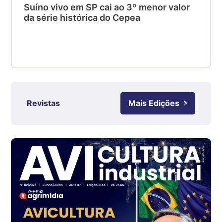
Suíno - Estadual
Suíno vivo em SP cai ao 3º menor valor
SC
da série histórica do Cepea
R$ 4,48
kg
Suíno - Estadual
RS
R$ 4,63
kg
Revistas
Mais Edições
Ovo Branco - Regional
Grande São Paulo (SP)
R$ 142,87
cx
Ovo Branco - Regional
Branco
R$ 145,34
cx
Ovo Vermelho - Regional
Grande São Paulo (SP)