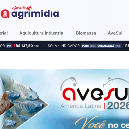
rial
Aquicultura Industrial
Biomassa
AveSui
DOR
R$ 137,50
SOJA - INDICADOR
R
PR
/ KG
PORTO DE PARANAGUÁ (PR)