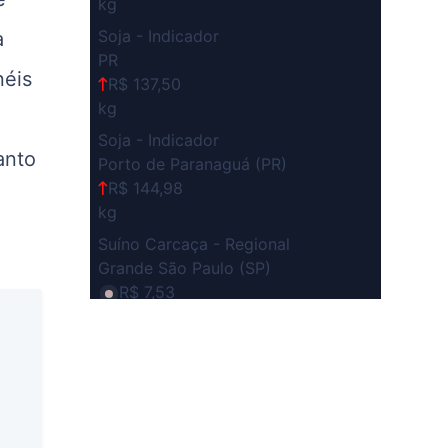
kg
Soja - Indicador
a
PR
néis
R$ 137,50
kg
Soja - Indicador
anto
Porto de Paranaguá (PR)
R$ 144,98
kg
Suíno Carcaça - Regional
Grande São Paulo (SP)
R$ 7,53
kg
Suíno - Estadual
SP
R$ 5,08
kg