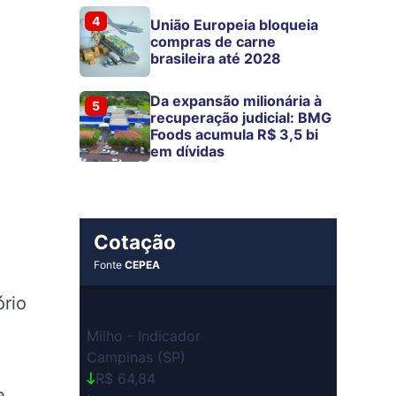
4
União Europeia bloqueia
compras de carne
brasileira até 2028
Da expansão milionária à
5
recuperação judicial: BMG
Foods acumula R$ 3,5 bi
em dívidas
Cotação
Fonte
CEPEA
ório
Milho - Indicador
Campinas (SP)
R$ 64,84
e