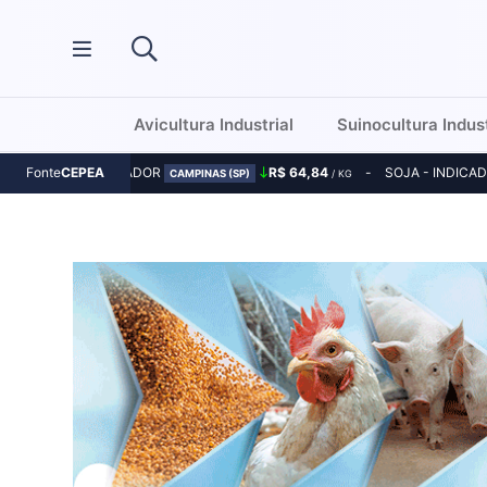
Avicultura Industrial
Suinocultura Indust
MILHO - INDICADOR
R$ 64,84
SOJA - INDICA
Fonte
CEPEA
CAMPINAS (SP)
/ KG