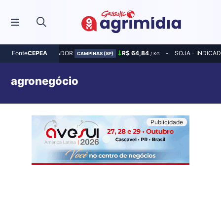
MILHO - INDICADOR
R$ 64,84
SOJA - INDICA
Fonte
CEPEA
CAMPINAS (SP)
/ KG
agronegócio