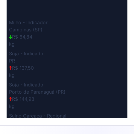
Milho - Indicador
Campinas (SP)
R$ 64,84
kg
Soja - Indicador
PR
R$ 137,50
kg
Soja - Indicador
Porto de Paranaguá (PR)
R$ 144,98
kg
Suíno Carcaça - Regional
Grande São Paulo (SP)
R$ 7,53