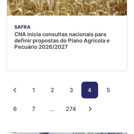
SAFRA
CNA inicia consultas nacionais para
definir propostas do Plano Agrícola e
Pecuário 2026/2027
1
2
3
4
5
6
7
…
274