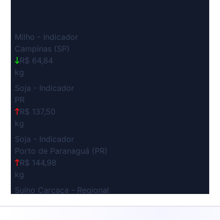
Milho - Indicador
Campinas (SP)
R$ 64,84
kg
Soja - Indicador
PR
R$ 137,50
kg
Soja - Indicador
Porto de Paranaguá (PR)
R$ 144,98
kg
Suíno Carcaça - Regional
Grande São Paulo (SP)
R$ 7,53