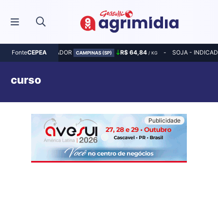
MILHO - INDICADOR
R$ 64,84
SOJA - INDICA
Fonte
CEPEA
CAMPINAS (SP)
/ KG
curso