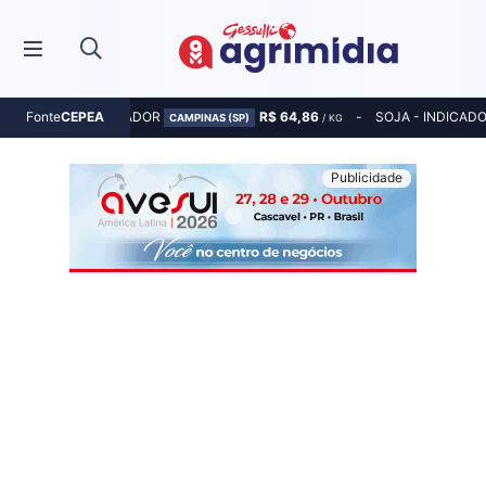
MILHO - INDICADOR
R$ 64,86
SOJA - INDICAD
Fonte
CEPEA
CAMPINAS (SP)
/ KG