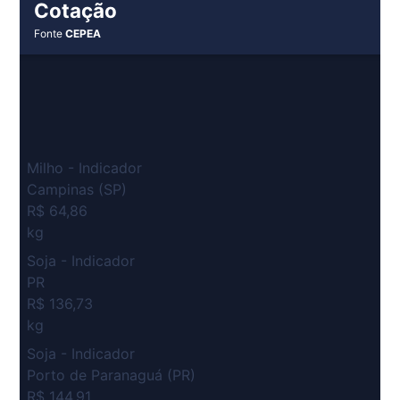
Cotação
Fonte
CEPEA
Milho - Indicador
Campinas (SP)
R$ 64,86
kg
Soja - Indicador
PR
R$ 136,73
kg
Soja - Indicador
Porto de Paranaguá (PR)
R$ 144,91