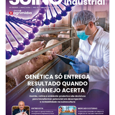
R$ 7,13
kg
Frango - Indicador
SP
R$ 7,15
kg
Trigo Atacado - Regional
PR
R$ 1.417,12
t
Trigo Atacado - Regional
RS
R$ 1.325,22
t
Ovo Vermelho - Regional
Vermelho
R$ 168,86
cx