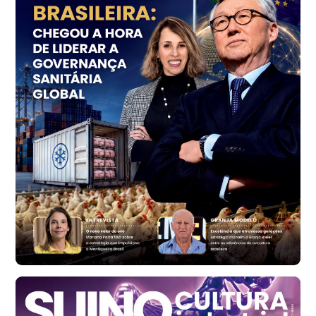
Grande São Paulo (SP)
R$ 153,38
cx
Ovo Vermelho - Regional
Vermelho
R$ 156,33
cx
Ovo Branco - Regional
Bastos (SP)
R$ 134,40
cx
Ovo Vermelho - Regional
Bastos (SP)
R$ 146,71
cx
Frango - Indicador
SP