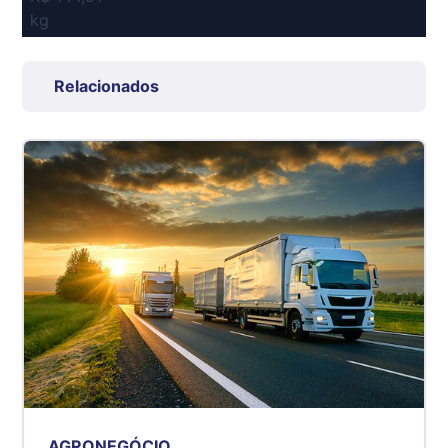
kg
Suíno Carcaça - Regional
Grande São Paulo (SP)
Relacionados
R$ 7,53
kg
Suíno - Estadual
SP
R$ 5,08
kg
Suíno - Estadual
MG
R$ 5,07
kg
Suíno - Estadual
PR
R$ 4,53
kg
AGRONEGÓCIO