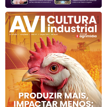
Ovo Branco - Regional
Santa Maria do Jetibá (ES)
R$ 139,62
cx
Ovo Branco - Regional
Recife (PE)
R$ 144,92
cx
Ovo Vermelho - Regional
Recife (PE)
R$ 154,89
cx