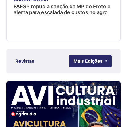
Suíno - Estadual
FAESP repudia sanção da MP do Frete e
alerta para escalada de custos no agro
SC
R$ 4,50
kg
Suíno - Estadual
RS
R$ 4,63
kg
Revistas
Mais Edições
Ovo Branco - Regional
Grande São Paulo (SP)
R$ 142,62
cx
Ovo Branco - Regional
Branco
R$ 144,99
cx
Ovo Vermelho - Regional