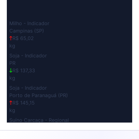
Milho - Indicador
Campinas (SP)
R$ 65,02
kg
Soja - Indicador
PR
R$ 137,33
kg
Soja - Indicador
Porto de Paranaguá (PR)
R$ 145,15
kg
Suíno Carcaça - Regional
Grande São Paulo (SP)
R$ 7,53