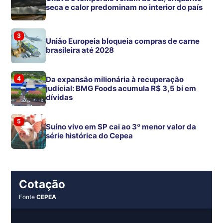
seca e calor predominam no interior do país
3
União Europeia bloqueia compras de carne
brasileira até 2028
4
Da expansão milionária à recuperação
judicial: BMG Foods acumula R$ 3,5 bi em
dívidas
5
Suíno vivo em SP cai ao 3º menor valor da
série histórica do Cepea
Cotação
Fonte
CEPEA