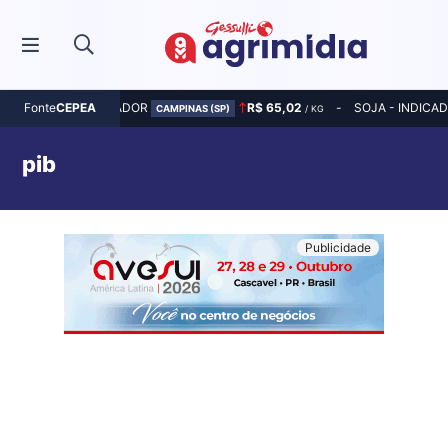
MILHO - INDICADOR
R$ 65,02
SOJA - INDICA
Fonte
CEPEA
CAMPINAS (SP)
/ KG
pib