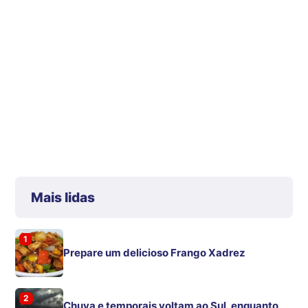
Mais lidas
1
Prepare um delicioso Frango Xadrez
2
Chuva e temporais voltam ao Sul, enquanto