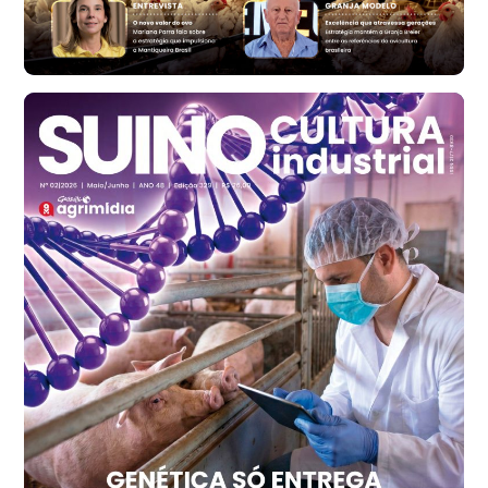
cx
Ovo Branco - Regional
Santa Maria do Jetibá (ES)
R$ 140,74
cx
Ovo Branco - Regional
Recife (PE)
R$ 147,74
cx
Ovo Vermelho - Regional
Recife (PE)
R$ 157,72
cx