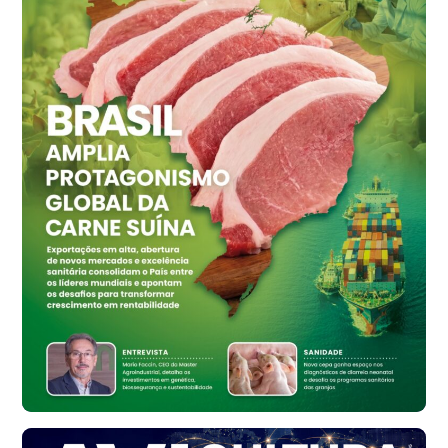
Ovo Vermelho - Regional
Grande São Paulo (SP)
R$ 155,59
cx
Ovo Vermelho - Regional
Vermelho
R$ 159,31
cx
Ovo Branco - Regional
Bastos (SP)
R$ 134,42
cx
Ovo Vermelho - Regional
Bastos (SP)
R$ 148,56
cx
Frango - Indicador