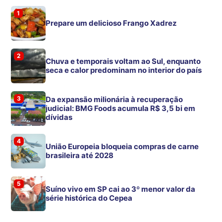
1
Prepare um delicioso Frango Xadrez
2
Chuva e temporais voltam ao Sul, enquanto
seca e calor predominam no interior do país
3
Da expansão milionária à recuperação
judicial: BMG Foods acumula R$ 3,5 bi em
dívidas
4
União Europeia bloqueia compras de carne
brasileira até 2028
5
Suíno vivo em SP cai ao 3º menor valor da
série histórica do Cepea