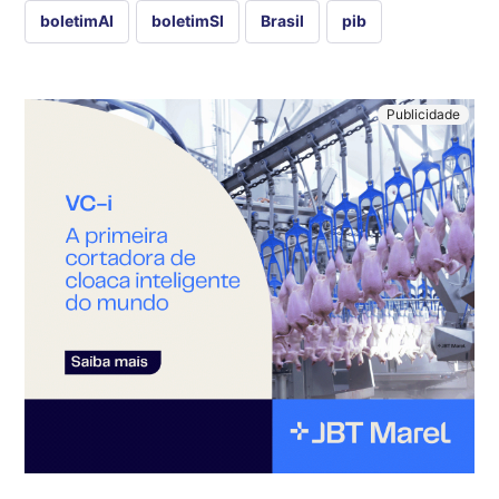
boletimAI
boletimSI
Brasil
pib