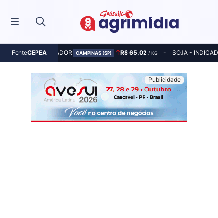
MILHO - INDICADOR
R$ 65,02
SOJA - INDICA
Fonte
CEPEA
CAMPINAS (SP)
/ KG