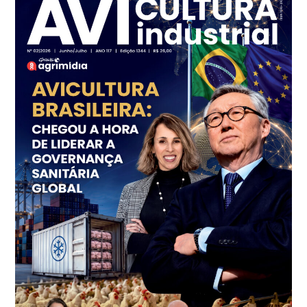
SP
R$ 7,16
kg
Frango - Indicador
SP
R$ 7,18
kg
Trigo Atacado - Regional
PR
R$ 1.414,46
t
Trigo Atacado - Regional
RS
R$ 1.314,61
t
Ovo Vermelho - Regional
Vermelho
R$ 171,61