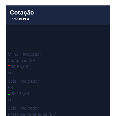
Cotação
Fonte
CEPEA
Milho - Indicador
Campinas (SP)
R$ 65,02
kg
Soja - Indicador
PR
R$ 137,33
kg
Soja - Indicador
Porto de Paranaguá (PR)